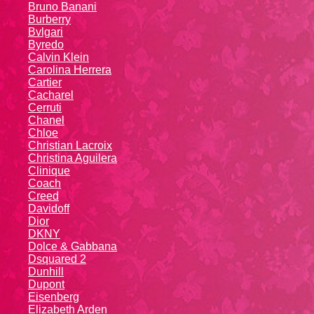
Bruno Banani
Burberry
Bvlgari
Byredo
Calvin Klein
Carolina Herrera
Cartier
Caсhаrеl
Cerruti
Chanel
Chloe
Christian Lacroix
Christina Aguilera
Cliniquе
Coach
Creed
Davidoff
Dior
DKNY
Dolce & Gabbana
Dsquared 2
Dunhill
Dupont
Eisenberg
Elizabeth Arden