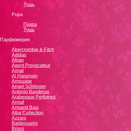
Тушь
Pupa
Пудра
Тушь
Парфюмерия
Abercrombie & Fitch
Adidas
Afnan
Agent Provocateur
Ajmal
Al Haramain
Amouage
Angel Schlesser
Antonio Banderas
Arabesque Perfumes
Armaf
Armand Basi
Attar Collection
Azzaro
Baldessarini
Brioni