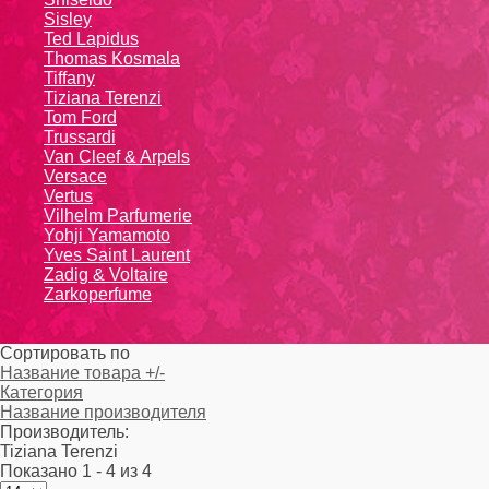
Sisley
Ted Lapidus
Thomas Kosmala
Tiffany
Tiziana Terenzi
Tom Ford
Trussardi
Van Cleef & Arpels
Versace
Vertus
Vilhelm Parfumerie
Yohji Yamamoto
Yvеs Sаint Lаurеnt
Zadig & Voltaire
Zarkoperfume
Сортировать по
Название товара +/-
Категория
Название производителя
Производитель:
Tiziana Terenzi
Показано 1 - 4 из 4