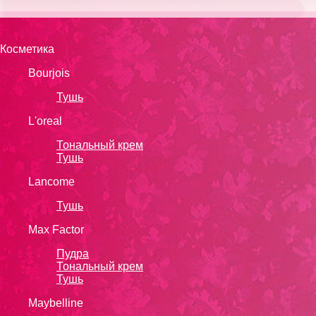
Косметика
Bourjois
Тушь
L'oreal
Тональный крем
Тушь
Lanсоmе
Тушь
Max Factor
Пудра
Тональный крем
Тушь
Maybelline