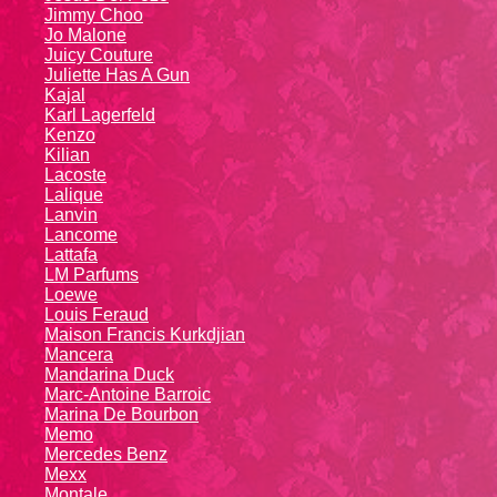
Jimmy Choo
Jo Malone
Juicy Couture
Juliette Has A Gun
Kajal
Karl Lagerfeld
Kenzo
Kiliаn
Lacoste
Lalique
Lanvin
Lanсоmе
Lattafa
LM Parfums
Loewe
Louis Feraud
Maison Francis Kurkdjian
Mancera
Mandarina Duck
Marc-Antoine Barroic
Marina De Bourbon
Memo
Mercedes Benz
Mexx
Montale