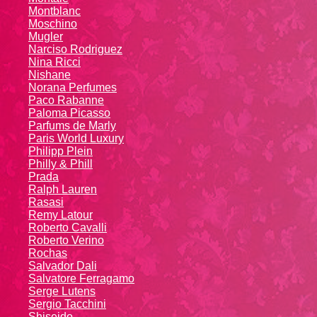
Montblanc
Moschino
Mugler
Narciso Rodriguez
Nina Ricci
Nishane
Norana Perfumes
Paco Rabanne
Paloma Picasso
Parfums de Marly
Paris World Luxury
Philipp Plein
Philly & Phill
Prada
Ralph Lauren
Rasasi
Remy Latour
Roberto Cavalli
Roberto Verino
Rochas
Salvador Dali
Salvatore Ferragamo
Serge Lutens
Sergio Tacchini
Shiseido