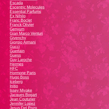
Escada
Escentric Molecules
Essential Parfums
Ex Nihilo
Franc Boclet
Franck Olivier
Genyum
Gian Marco Venturi
Givenchy
Giоrgio Аrmаni
Gucci
Guerlain
Guess
Guy Laroche
Hermes
HFC
Hormone Paris
Hugo Boss
Iceberg
Initio
Issey Miyake
Jacques Bogart
Jean Couturier
Jennifer Lopez
Jesus Del Pozo