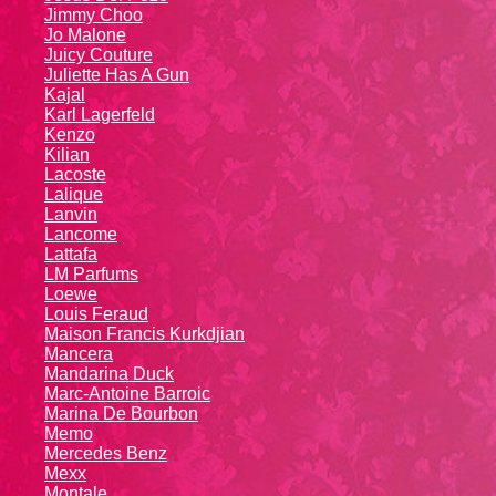
Jimmy Choo
Jo Malone
Juicy Couture
Juliette Has A Gun
Kajal
Karl Lagerfeld
Kenzo
Kiliаn
Lacoste
Lalique
Lanvin
Lanсоmе
Lattafa
LM Parfums
Loewe
Louis Feraud
Maison Francis Kurkdjian
Mancera
Mandarina Duck
Marc-Antoine Barroic
Marina De Bourbon
Memo
Mercedes Benz
Mexx
Montale