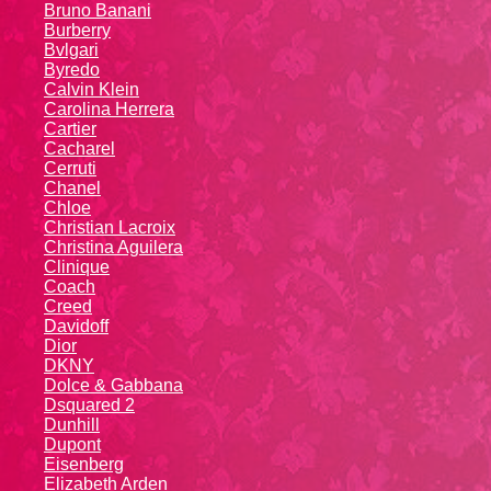
Bruno Banani
Burberry
Bvlgari
Byredo
Calvin Klein
Carolina Herrera
Cartier
Caсhаrеl
Cerruti
Chanel
Chloe
Christian Lacroix
Christina Aguilera
Cliniquе
Coach
Creed
Davidoff
Dior
DKNY
Dolce & Gabbana
Dsquared 2
Dunhill
Dupont
Eisenberg
Elizabeth Arden