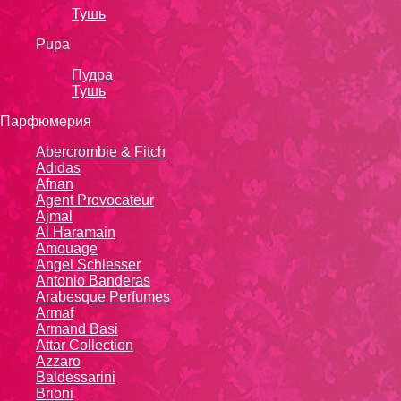
Тушь
Pupa
Пудра
Тушь
Парфюмерия
Abercrombie & Fitch
Adidas
Afnan
Agent Provocateur
Ajmal
Al Haramain
Amouage
Angel Schlesser
Antonio Banderas
Arabesque Perfumes
Armaf
Armand Basi
Attar Collection
Azzaro
Baldessarini
Brioni