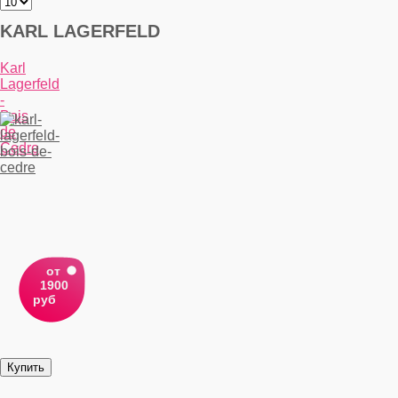
KARL LAGERFELD
Karl
Lagerfeld
-
Bois
de
Cedre
от
1900
руб