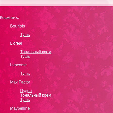
Косметика
Bourjois
Тушь
L'oreal
Тональный крем
Тушь
Lanсоmе
Тушь
Max Factor
Пудра
Тональный крем
Тушь
Maybelline