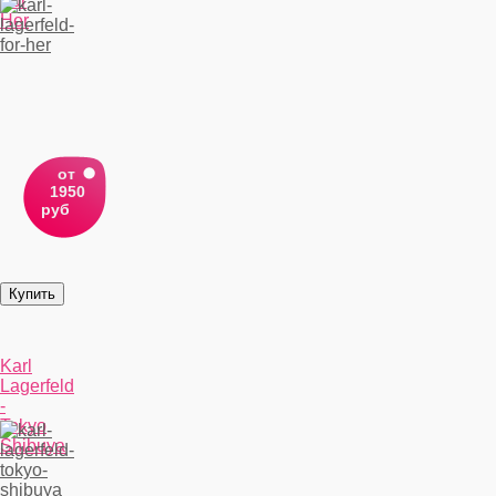
For
Her
от
1950
руб
Karl
Lagerfeld
-
Tokyo
Shibuya