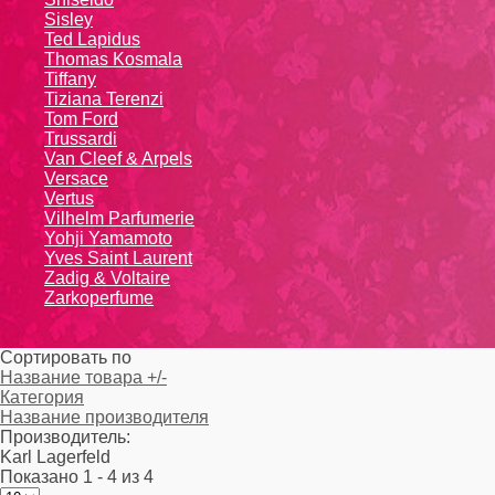
Sisley
Ted Lapidus
Thomas Kosmala
Tiffany
Tiziana Terenzi
Tom Ford
Trussardi
Van Cleef & Arpels
Versace
Vertus
Vilhelm Parfumerie
Yohji Yamamoto
Yvеs Sаint Lаurеnt
Zadig & Voltaire
Zarkoperfume
Сортировать по
Название товара +/-
Категория
Название производителя
Производитель:
Karl Lagerfeld
Показано 1 - 4 из 4