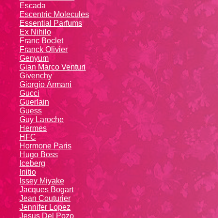
Escada
Escentric Molecules
Essential Parfums
Ex Nihilo
Franc Boclet
Franck Olivier
Genyum
Gian Marco Venturi
Givenchy
Giоrgio Аrmаni
Gucci
Guerlain
Guess
Guy Laroche
Hermes
HFC
Hormone Paris
Hugo Boss
Iceberg
Initio
Issey Miyake
Jacques Bogart
Jean Couturier
Jennifer Lopez
Jesus Del Pozo