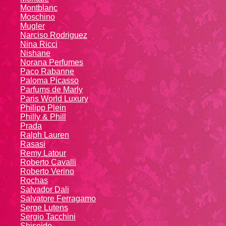
Montblanc
Moschino
Mugler
Narciso Rodriguez
Nina Ricci
Nishane
Norana Perfumes
Paco Rabanne
Paloma Picasso
Parfums de Marly
Paris World Luxury
Philipp Plein
Philly & Phill
Prada
Ralph Lauren
Rasasi
Remy Latour
Roberto Cavalli
Roberto Verino
Rochas
Salvador Dali
Salvatore Ferragamo
Serge Lutens
Sergio Tacchini
Shiseido