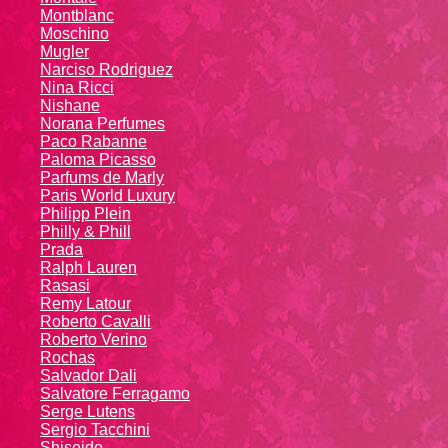
Montblanc
Moschino
Mugler
Narciso Rodriguez
Nina Ricci
Nishane
Norana Perfumes
Paco Rabanne
Paloma Picasso
Parfums de Marly
Paris World Luxury
Philipp Plein
Philly & Phill
Prada
Ralph Lauren
Rasasi
Remy Latour
Roberto Cavalli
Roberto Verino
Rochas
Salvador Dali
Salvatore Ferragamo
Serge Lutens
Sergio Tacchini
Shiseido