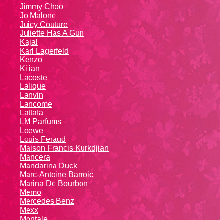
Jimmy Choo
Jo Malone
Juicy Couture
Juliette Has A Gun
Kajal
Karl Lagerfeld
Kenzo
Kiliаn
Lacoste
Lalique
Lanvin
Lanсоmе
Lattafa
LM Parfums
Loewe
Louis Feraud
Maison Francis Kurkdjian
Mancera
Mandarina Duck
Marc-Antoine Barroic
Marina De Bourbon
Memo
Mercedes Benz
Mexx
Montale