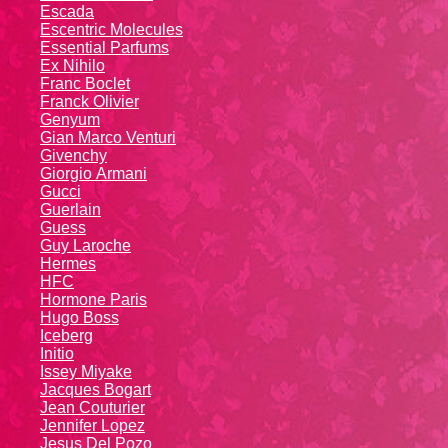
Escada
Escentric Molecules
Essential Parfums
Ex Nihilo
Franc Boclet
Franck Olivier
Genyum
Gian Marco Venturi
Givenchy
Giоrgio Аrmаni
Gucci
Guerlain
Guess
Guy Laroche
Hermes
HFC
Hormone Paris
Hugo Boss
Iceberg
Initio
Issey Miyake
Jacques Bogart
Jean Couturier
Jennifer Lopez
Jesus Del Pozo