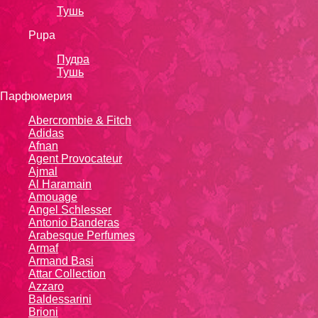
Тушь
Pupa
Пудра
Тушь
Парфюмерия
Abercrombie & Fitch
Adidas
Afnan
Agent Provocateur
Ajmal
Al Haramain
Amouage
Angel Schlesser
Antonio Banderas
Arabesque Perfumes
Armaf
Armand Basi
Attar Collection
Azzaro
Baldessarini
Brioni