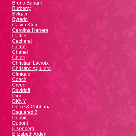
Bruno Banani
Burberry
Bvlgari
Byredo
Calvin Klein
Carolina Herrera
Cartier
Caсhаrеl
Cerruti
Chanel
Chloe
Christian Lacroix
Christina Aguilera
Cliniquе
Coach
Creed
Davidoff
Dior
DKNY
Dolce & Gabbana
Dsquared 2
Dunhill
Dupont
Eisenberg
Elizabeth Arden