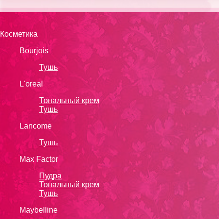
Косметика
Bourjois
Тушь
L'oreal
Тональный крем
Тушь
Lanсоmе
Тушь
Max Factor
Пудра
Тональный крем
Тушь
Maybelline