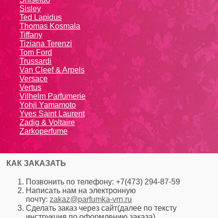
Sisley
Ted Lapidus
Thomas Kosmala
Tiffany
Tiziana Terenzi
Tom Ford
Trussardi
Van Cleef & Arpels
Versace
Vertus
Vilhelm Parfumerie
Yohji Yamamoto
Yvеs Sаint Lаurеnt
Zadig & Voltaire
Zarkoperfume
КАК ЗАКАЗАТЬ
Позвонить по телефону: +7(473) 294-87-59
Написать нам на электронную
почту:
zakaz@parfumka-vrn.ru
Сделать заказ через сайт(далее по тексту
инструкция по оформлению заказа)