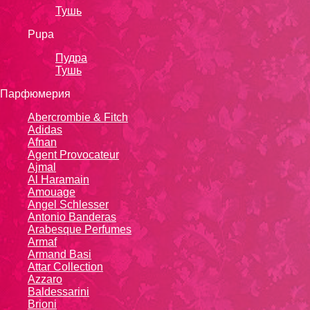
Тушь
Pupa
Пудра
Тушь
Парфюмерия
Abercrombie & Fitch
Adidas
Afnan
Agent Provocateur
Ajmal
Al Haramain
Amouage
Angel Schlesser
Antonio Banderas
Arabesque Perfumes
Armaf
Armand Basi
Attar Collection
Azzaro
Baldessarini
Brioni