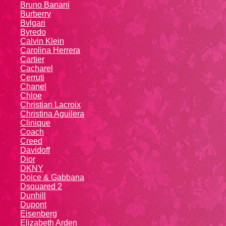
Bruno Banani
Burberry
Bvlgari
Byredo
Calvin Klein
Carolina Herrera
Cartier
Caсhаrеl
Cerruti
Chanel
Chloe
Christian Lacroix
Christina Aguilera
Cliniquе
Coach
Creed
Davidoff
Dior
DKNY
Dolce & Gabbana
Dsquared 2
Dunhill
Dupont
Eisenberg
Elizabeth Arden