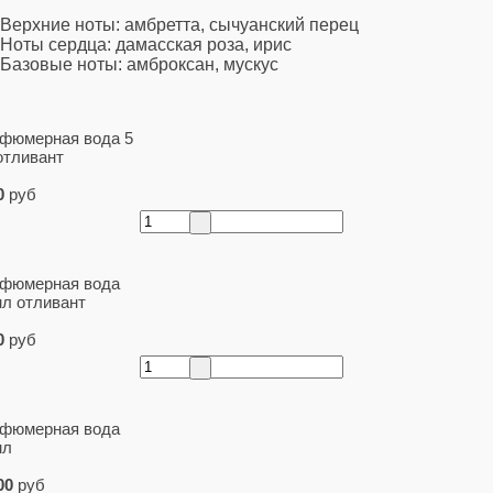
Верхние ноты: амбретта, сычуанский перец
Ноты сердца: дамасская роза, ирис
Базовые ноты: амброксан, мускус
фюмерная вода 5
отливант
0
руб
фюмерная вода
мл отливант
0
руб
фюмерная вода
мл
00
руб