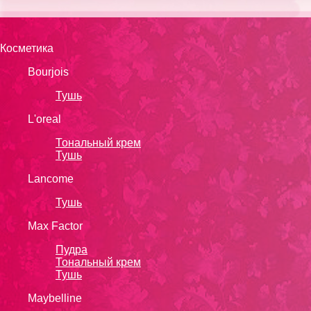
Косметика
Bourjois
Тушь
L'oreal
Тональный крем
Тушь
Lanсоmе
Тушь
Max Factor
Пудра
Тональный крем
Тушь
Maybelline