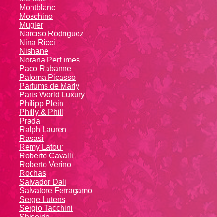
Montblanc
Moschino
Mugler
Narciso Rodriguez
Nina Ricci
Nishane
Norana Perfumes
Paco Rabanne
Paloma Picasso
Parfums de Marly
Paris World Luxury
Philipp Plein
Philly & Phill
Prada
Ralph Lauren
Rasasi
Remy Latour
Roberto Cavalli
Roberto Verino
Rochas
Salvador Dali
Salvatore Ferragamo
Serge Lutens
Sergio Tacchini
Shiseido