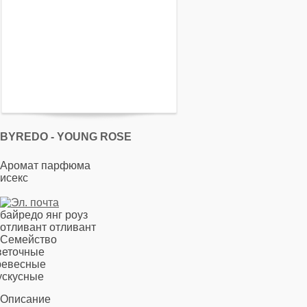
BYREDO - YOUNG ROSE
Аромат парфюма
исекс
байредо янг роуз
отливант отливант
Семейство
веточные
ревесные
ускусные
Описание