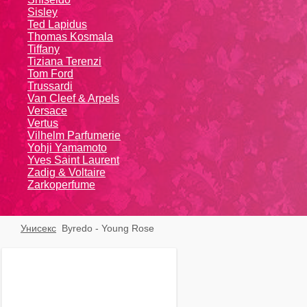
Sisley
Ted Lapidus
Thomas Kosmala
Tiffany
Tiziana Terenzi
Tom Ford
Trussardi
Van Cleef & Arpels
Versace
Vertus
Vilhelm Parfumerie
Yohji Yamamoto
Yvеs Sаint Lаurеnt
Zadig & Voltaire
Zarkoperfume
Унисекс
Byredo - Young Rose