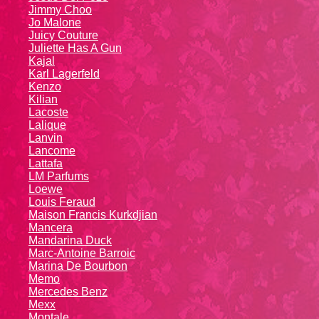
Jimmy Choo
Jo Malone
Juicy Couture
Juliette Has A Gun
Kajal
Karl Lagerfeld
Kenzo
Kiliаn
Lacoste
Lalique
Lanvin
Lanсоmе
Lattafa
LM Parfums
Loewe
Louis Feraud
Maison Francis Kurkdjian
Mancera
Mandarina Duck
Marc-Antoine Barroic
Marina De Bourbon
Memo
Mercedes Benz
Mexx
Montale