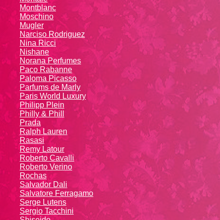
Montblanc
Moschino
Mugler
Narciso Rodriguez
Nina Ricci
Nishane
Norana Perfumes
Paco Rabanne
Paloma Picasso
Parfums de Marly
Paris World Luxury
Philipp Plein
Philly & Phill
Prada
Ralph Lauren
Rasasi
Remy Latour
Roberto Cavalli
Roberto Verino
Rochas
Salvador Dali
Salvatore Ferragamo
Serge Lutens
Sergio Tacchini
Shiseido