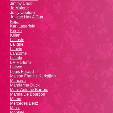
Jimmy Choo
Jo Malone
Juicy Couture
Juliette Has A Gun
Kajal
Karl Lagerfeld
Kenzo
Kiliаn
Lacoste
Lalique
Lanvin
Lanсоmе
Lattafa
LM Parfums
Loewe
Louis Feraud
Maison Francis Kurkdjian
Mancera
Mandarina Duck
Marc-Antoine Barroic
Marina De Bourbon
Memo
Mercedes Benz
Mexx
Montale