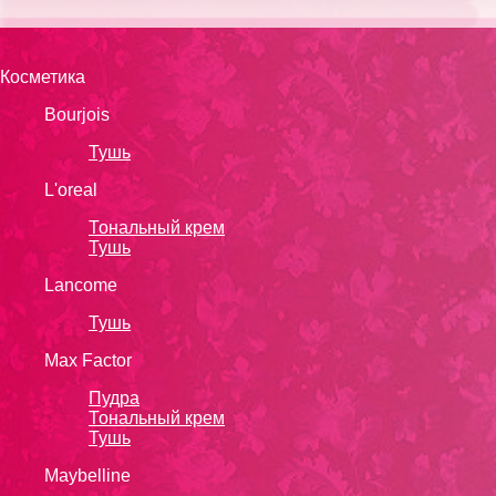
Косметика
Bourjois
Тушь
L'oreal
Тональный крем
Тушь
Lanсоmе
Тушь
Max Factor
Пудра
Тональный крем
Тушь
Maybelline