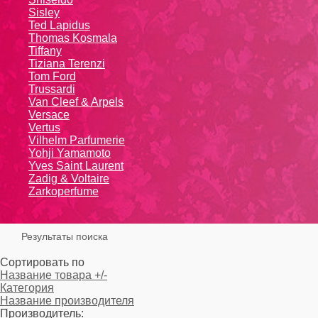
Sisley
Ted Lapidus
Thomas Kosmala
Tiffany
Tiziana Terenzi
Tom Ford
Trussardi
Van Cleef & Arpels
Versace
Vertus
Vilhelm Parfumerie
Yohji Yamamoto
Yvеs Sаint Lаurеnt
Zadig & Voltaire
Zarkoperfume
Результаты поиска
Сортировать по
Название товара +/-
Категория
Название производителя
Производитель: