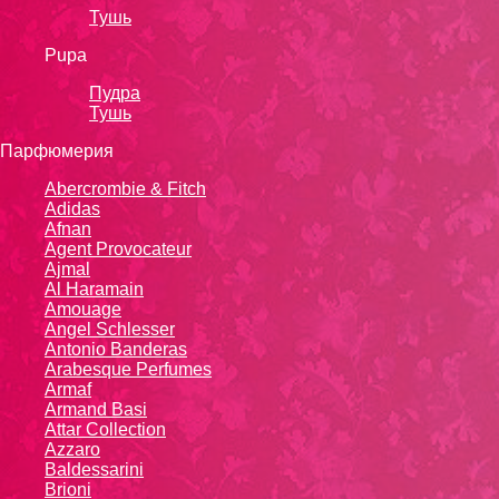
Тушь
Pupa
Пудра
Тушь
Парфюмерия
Abercrombie & Fitch
Adidas
Afnan
Agent Provocateur
Ajmal
Al Haramain
Amouage
Angel Schlesser
Antonio Banderas
Arabesque Perfumes
Armaf
Armand Basi
Attar Collection
Azzaro
Baldessarini
Brioni