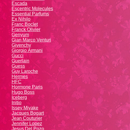
Escada
Escentric Molecules
Essential Parfums
Ex Nihilo
Franc Boclet
Franck Olivier
Genyum
Gian Marco Venturi
Givenchy
Giоrgio Аrmаni
Gucci
Guerlain
Guess
Guy Laroche
Hermes
HFC
Hormone Paris
Hugo Boss
Iceberg
Initio
Issey Miyake
Jacques Bogart
Jean Couturier
Jennifer Lopez
Jesus Del Pozo