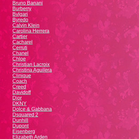
Bruno Banani
Burberry
Bvlgari
Byredo
Calvin Klein
Carolina Herrera
Cartier
Caсhаrеl
Cerruti
Chanel
Chloe
Christian Lacroix
Christina Aguilera
Cliniquе
Coach
Creed
Davidoff
Dior
DKNY
Dolce & Gabbana
Dsquared 2
Dunhill
Dupont
Eisenberg
Elizabeth Arden