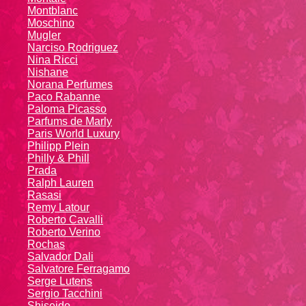
Montblanc
Moschino
Mugler
Narciso Rodriguez
Nina Ricci
Nishane
Norana Perfumes
Paco Rabanne
Paloma Picasso
Parfums de Marly
Paris World Luxury
Philipp Plein
Philly & Phill
Prada
Ralph Lauren
Rasasi
Remy Latour
Roberto Cavalli
Roberto Verino
Rochas
Salvador Dali
Salvatore Ferragamo
Serge Lutens
Sergio Tacchini
Shiseido