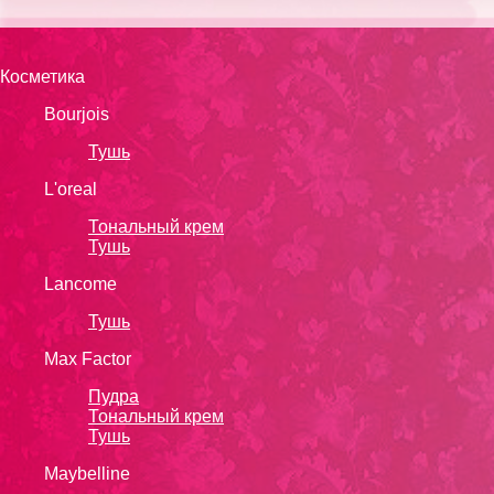
Косметика
Bourjois
Тушь
L'oreal
Тональный крем
Тушь
Lanсоmе
Тушь
Max Factor
Пудра
Тональный крем
Тушь
Maybelline