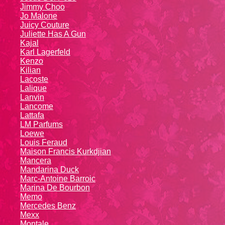
Jimmy Choo
Jo Malone
Juicy Couture
Juliette Has A Gun
Kajal
Karl Lagerfeld
Kenzo
Kiliаn
Lacoste
Lalique
Lanvin
Lanсоmе
Lattafa
LM Parfums
Loewe
Louis Feraud
Maison Francis Kurkdjian
Mancera
Mandarina Duck
Marc-Antoine Barroic
Marina De Bourbon
Memo
Mercedes Benz
Mexx
Montale