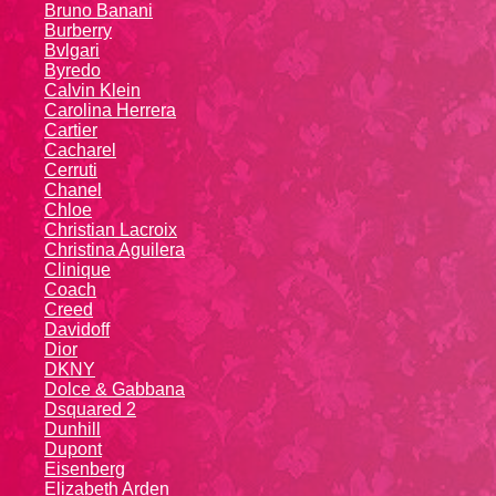
Bruno Banani
Burberry
Bvlgari
Byredo
Calvin Klein
Carolina Herrera
Cartier
Caсhаrеl
Cerruti
Chanel
Chloe
Christian Lacroix
Christina Aguilera
Cliniquе
Coach
Creed
Davidoff
Dior
DKNY
Dolce & Gabbana
Dsquared 2
Dunhill
Dupont
Eisenberg
Elizabeth Arden