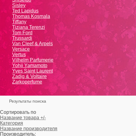
Sisley
Ted Lapidus
Thomas Kosmala
Tiffany
Tiziana Terenzi
Tom Ford
Trussardi
Van Cleef & Arpels
Versace
Vertus
Vilhelm Parfumerie
Yohji Yamamoto
Yvеs Sаint Lаurеnt
Zadig & Voltaire
Zarkoperfume
Результаты поиска
Сортировать по
Название товара +/-
Категория
Название производителя
Производитель: