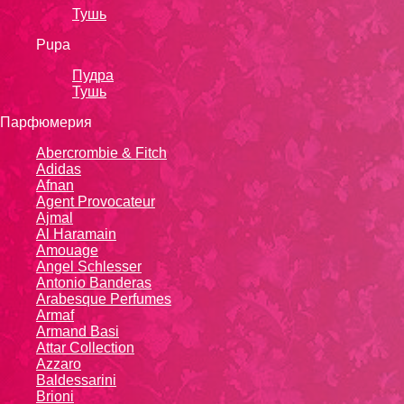
Тушь
Pupa
Пудра
Тушь
Парфюмерия
Abercrombie & Fitch
Adidas
Afnan
Agent Provocateur
Ajmal
Al Haramain
Amouage
Angel Schlesser
Antonio Banderas
Arabesque Perfumes
Armaf
Armand Basi
Attar Collection
Azzaro
Baldessarini
Brioni