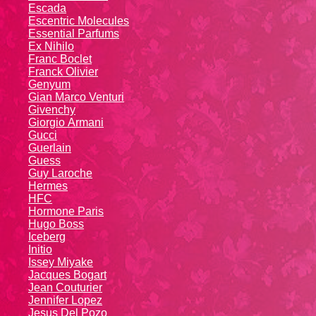
Escada
Escentric Molecules
Essential Parfums
Ex Nihilo
Franc Boclet
Franck Olivier
Genyum
Gian Marco Venturi
Givenchy
Giоrgio Аrmаni
Gucci
Guerlain
Guess
Guy Laroche
Hermes
HFC
Hormone Paris
Hugo Boss
Iceberg
Initio
Issey Miyake
Jacques Bogart
Jean Couturier
Jennifer Lopez
Jesus Del Pozo