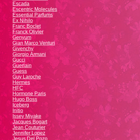
Escada
Escentric Molecules
Essential Parfums
Ex Nihilo
Franc Boclet
Franck Olivier
Genyum
Gian Marco Venturi
Givenchy
Giоrgio Аrmаni
Gucci
Guerlain
Guess
Guy Laroche
Hermes
HFC
Hormone Paris
Hugo Boss
Iceberg
Initio
Issey Miyake
Jacques Bogart
Jean Couturier
Jennifer Lopez
Jesus Del Pozo