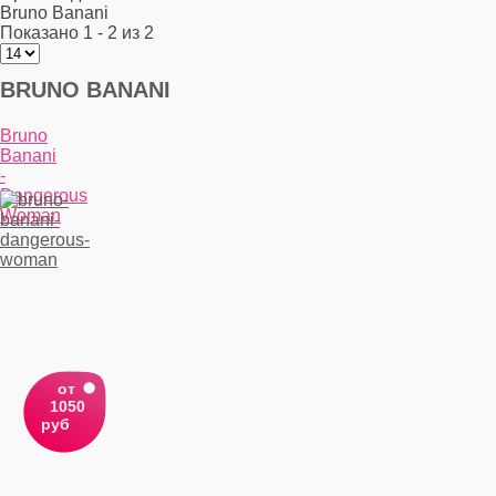
Bruno Banani
Показано 1 - 2 из 2
BRUNO BANANI
Bruno
Banani
-
Dangerous
Woman
от
1050
руб