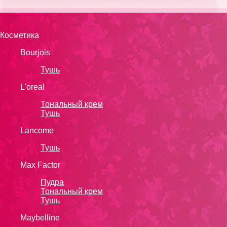
Косметика
Bourjois
Тушь
L'oreal
Тональный крем
Тушь
Lanсоmе
Тушь
Max Factor
Пудра
Тональный крем
Тушь
Maybelline