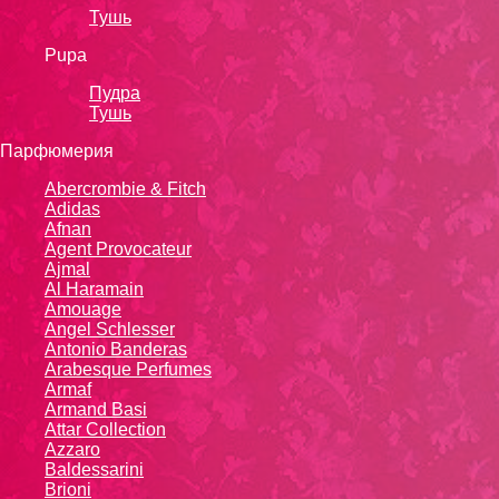
Тушь
Pupa
Пудра
Тушь
Парфюмерия
Abercrombie & Fitch
Adidas
Afnan
Agent Provocateur
Ajmal
Al Haramain
Amouage
Angel Schlesser
Antonio Banderas
Arabesque Perfumes
Armaf
Armand Basi
Attar Collection
Azzaro
Baldessarini
Brioni