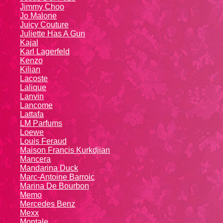
Jimmy Choo
Jo Malone
Juicy Couture
Juliette Has A Gun
Kajal
Karl Lagerfeld
Kenzo
Kiliаn
Lacoste
Lalique
Lanvin
Lanсоmе
Lattafa
LM Parfums
Loewe
Louis Feraud
Maison Francis Kurkdjian
Mancera
Mandarina Duck
Marc-Antoine Barroic
Marina De Bourbon
Memo
Mercedes Benz
Mexx
Montale