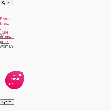
Bruno
Banani
-
Pure
Woman
от
1050
руб