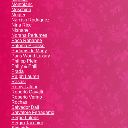
Montblanc
Moschino
Mugler
Narciso Rodriguez
Nina Ricci
Nishane
Norana Perfumes
Paco Rabanne
Paloma Picasso
Parfums de Marly
Paris World Luxury
Philipp Plein
Philly & Phill
Prada
Ralph Lauren
Rasasi
Remy Latour
Roberto Cavalli
Roberto Verino
Rochas
Salvador Dali
Salvatore Ferragamo
Serge Lutens
Sergio Tacchini
Shiseido