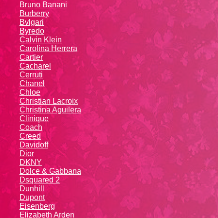
Bruno Banani
Burberry
Bvlgari
Byredo
Calvin Klein
Carolina Herrera
Cartier
Caсhаrеl
Cerruti
Chanel
Chloe
Christian Lacroix
Christina Aguilera
Cliniquе
Coach
Creed
Davidoff
Dior
DKNY
Dolce & Gabbana
Dsquared 2
Dunhill
Dupont
Eisenberg
Elizabeth Arden