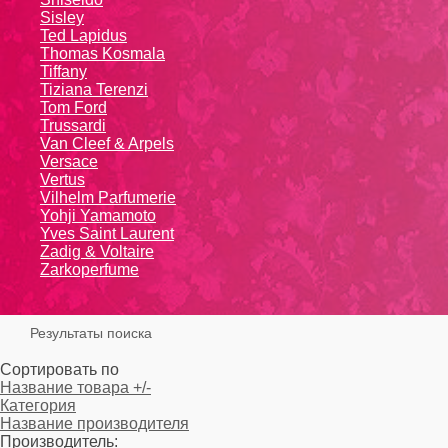
Sisley
Ted Lapidus
Thomas Kosmala
Tiffany
Tiziana Terenzi
Tom Ford
Trussardi
Van Cleef & Arpels
Versace
Vertus
Vilhelm Parfumerie
Yohji Yamamoto
Yvеs Sаint Lаurеnt
Zadig & Voltaire
Zarkoperfume
Результаты поиска
Сортировать по
Название товара +/-
Категория
Название производителя
Производитель: