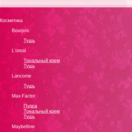
Косметика
Bourjois
Тушь
L'oreal
Тональный крем
Тушь
Lanсоmе
Тушь
Max Factor
Пудра
Тональный крем
Тушь
Maybelline