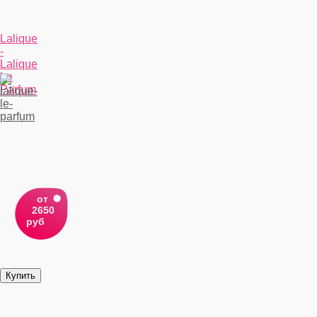
Lalique
-
Lalique
Le
Parfum
от
2650
руб