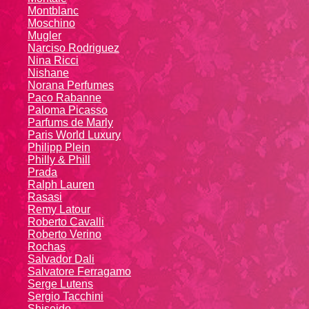
Montblanc
Moschino
Mugler
Narciso Rodriguez
Nina Ricci
Nishane
Norana Perfumes
Paco Rabanne
Paloma Picasso
Parfums de Marly
Paris World Luxury
Philipp Plein
Philly & Phill
Prada
Ralph Lauren
Rasasi
Remy Latour
Roberto Cavalli
Roberto Verino
Rochas
Salvador Dali
Salvatore Ferragamo
Serge Lutens
Sergio Tacchini
Shiseido