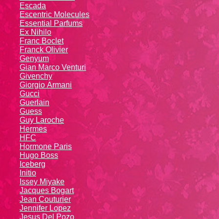
Escada
Escentric Molecules
Essential Parfums
Ex Nihilo
Franc Boclet
Franck Olivier
Genyum
Gian Marco Venturi
Givenchy
Giоrgio Аrmаni
Gucci
Guerlain
Guess
Guy Laroche
Hermes
HFC
Hormone Paris
Hugo Boss
Iceberg
Initio
Issey Miyake
Jacques Bogart
Jean Couturier
Jennifer Lopez
Jesus Del Pozo