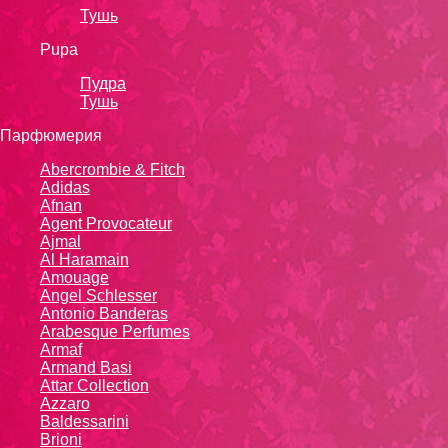
Тушь
Pupa
Пудра
Тушь
Парфюмерия
Abercrombie & Fitch
Adidas
Afnan
Agent Provocateur
Ajmal
Al Haramain
Amouage
Angel Schlesser
Antonio Banderas
Arabesque Perfumes
Armaf
Armand Basi
Attar Collection
Azzaro
Baldessarini
Brioni