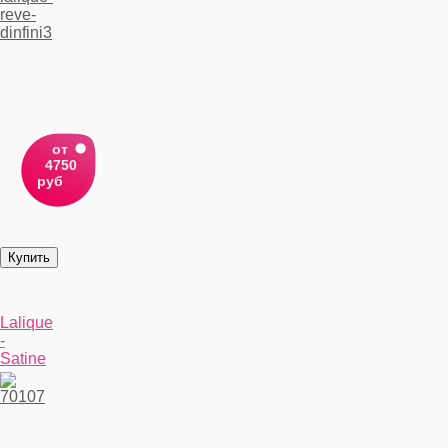
от
4750
руб
Lalique
-
Satine