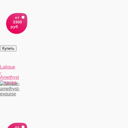
от
3300
руб
Lalique
-
Amethyst
Exquise
от