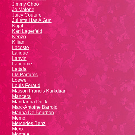
Jimmy Choo
Jo Malone
Juicy Couture
Juliette Has A Gun
Kajal
Karl Lagerfeld
Kenzo
Kiliаn
Lacoste
Lalique
Lanvin
Lanсоmе
Lattafa
LM Parfums
Loewe
Louis Feraud
Maison Francis Kurkdjian
Mancera
Mandarina Duck
Marc-Antoine Barroic
Marina De Bourbon
Memo
Mercedes Benz
Mexx
Montale