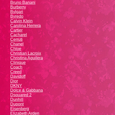
Bruno Banani
Burberry
Bvlgari
Byredo
Calvin Klein
Carolina Herrera
Cartier
Caсhаrеl
Cerruti
Chanel
Chloe
Christian Lacroix
Christina Aguilera
Cliniquе
Coach
Creed
Davidoff
Dior
DKNY
Dolce & Gabbana
Dsquared 2
Dunhill
Dupont
Eisenberg
Elizabeth Arden