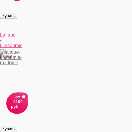
Lalique
-
L'insoumis
Ma
Force
от
4100
руб