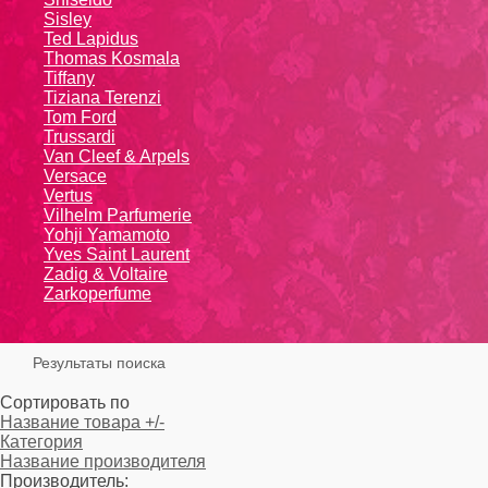
Sisley
Ted Lapidus
Thomas Kosmala
Tiffany
Tiziana Terenzi
Tom Ford
Trussardi
Van Cleef & Arpels
Versace
Vertus
Vilhelm Parfumerie
Yohji Yamamoto
Yvеs Sаint Lаurеnt
Zadig & Voltaire
Zarkoperfume
Результаты поиска
Сортировать по
Название товара +/-
Категория
Название производителя
Производитель: