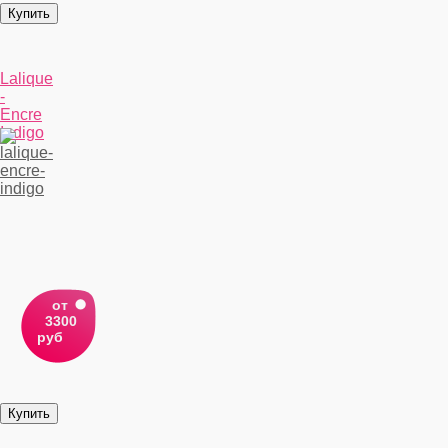
Lalique
-
Encre
Indigo
от
3300
руб