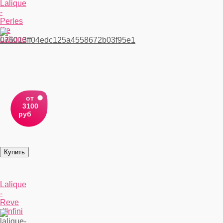
Lalique
-
Perles
De
Lalique
от
3100
руб
Lalique
-
Reve
d'Infini