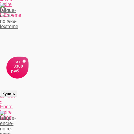
Noire
A
L'Extreme
от
3300
руб
Lalique
-
Encre
Noire
Sport