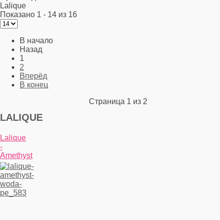
Lalique
Показано 1 - 14 из 16
В начало
Назад
1
2
Вперёд
В конец
Страница 1 из 2
LALIQUE
Lalique
-
Amethyst