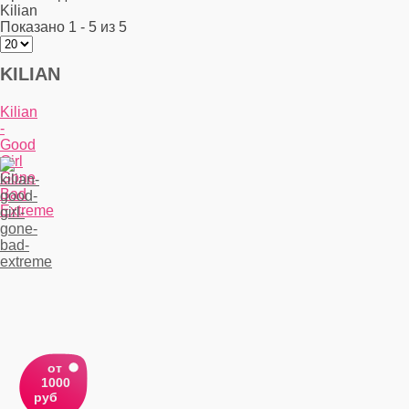
Kiliаn
Показано 1 - 5 из 5
KILIАN
Kilian
-
Good
Girl
Gone
Bad
Extreme
от
1000
руб