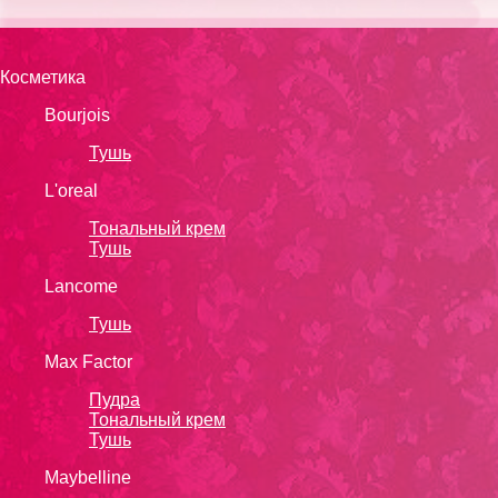
Косметика
Bourjois
Тушь
L'oreal
Тональный крем
Тушь
Lanсоmе
Тушь
Max Factor
Пудра
Тональный крем
Тушь
Maybelline