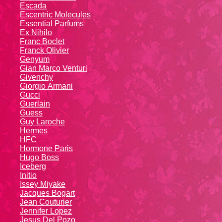
Escada
Escentric Molecules
Essential Parfums
Ex Nihilo
Franc Boclet
Franck Olivier
Genyum
Gian Marco Venturi
Givenchy
Giоrgio Аrmаni
Gucci
Guerlain
Guess
Guy Laroche
Hermes
HFC
Hormone Paris
Hugo Boss
Iceberg
Initio
Issey Miyake
Jacques Bogart
Jean Couturier
Jennifer Lopez
Jesus Del Pozo