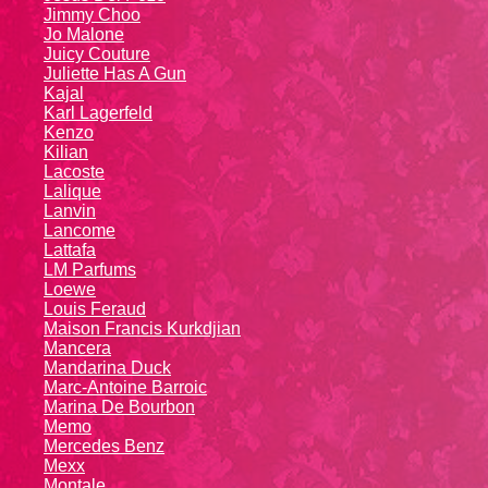
Jimmy Choo
Jo Malone
Juicy Couture
Juliette Has A Gun
Kajal
Karl Lagerfeld
Kenzo
Kiliаn
Lacoste
Lalique
Lanvin
Lanсоmе
Lattafa
LM Parfums
Loewe
Louis Feraud
Maison Francis Kurkdjian
Mancera
Mandarina Duck
Marc-Antoine Barroic
Marina De Bourbon
Memo
Mercedes Benz
Mexx
Montale