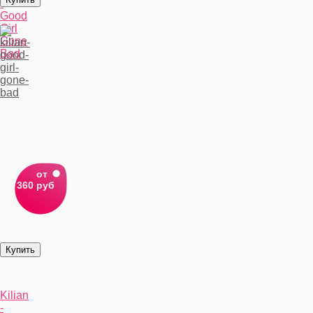
-
Good
Girl
Gone
Bad
от
360 руб
Kiliаn
-