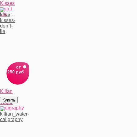
Kisses
Don`t
Lie
от
250 руб
Kiliаn
-
Water
Caligraphy