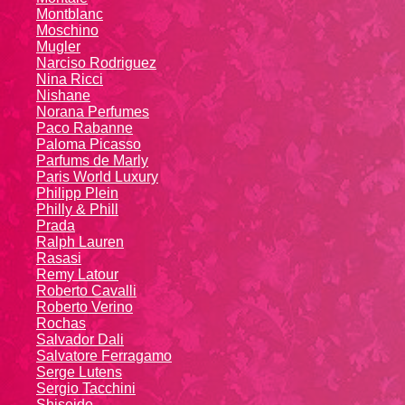
Montblanc
Moschino
Mugler
Narciso Rodriguez
Nina Ricci
Nishane
Norana Perfumes
Paco Rabanne
Paloma Picasso
Parfums de Marly
Paris World Luxury
Philipp Plein
Philly & Phill
Prada
Ralph Lauren
Rasasi
Remy Latour
Roberto Cavalli
Roberto Verino
Rochas
Salvador Dali
Salvatore Ferragamo
Serge Lutens
Sergio Tacchini
Shiseido