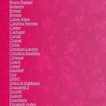
Bruno Banani
Burberry
Bvlgari
Byredo
Calvin Klein
Carolina Herrera
Cartier
Caсhаrеl
Cerruti
Chanel
Chloe
Christian Lacroix
Christina Aguilera
Cliniquе
Coach
Creed
Davidoff
Dior
DKNY
Dolce & Gabbana
Dsquared 2
Dunhill
Dupont
Eisenberg
Elizabeth Arden