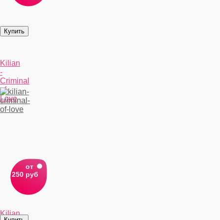
Kiliаn
-
Criminal
of
Love
от
250 руб
Kiliаn