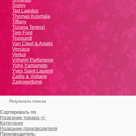
Sisley
Ted Lapidus
Thomas Kosmala
Tiffany
Tiziana Terenzi
Tom Ford
Trussardi
Van Cleef & Arpels
Versace
Vertus
Vilhelm Parfumerie
Yohji Yamamoto
Yvеs Sаint Lаurеnt
Zadig & Voltaire
Zarkoperfume
Результаты поиска
Сортировать по
Название товара +/-
Категория
Название производителя
Производитель: