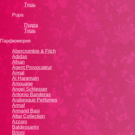
Тушь
Pupa
Пудра
Тушь
Парфюмерия
Abercrombie & Fitch
Adidas
Afnan
Agent Provocateur
Ajmal
Al Haramain
Amouage
Angel Schlesser
Antonio Banderas
Arabesque Perfumes
Armaf
Armand Basi
Attar Collection
Azzaro
Baldessarini
Brioni