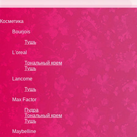
Косметика
Bourjois
Тушь
L'oreal
Тональный крем
Тушь
Lanсоmе
Тушь
Max Factor
Пудра
Тональный крем
Тушь
Maybelline