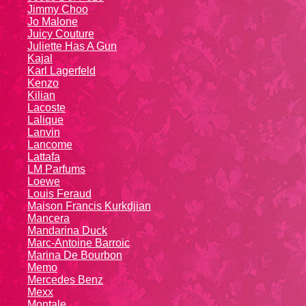
Jimmy Choo
Jo Malone
Juicy Couture
Juliette Has A Gun
Kajal
Karl Lagerfeld
Kenzo
Kiliаn
Lacoste
Lalique
Lanvin
Lanсоmе
Lattafa
LM Parfums
Loewe
Louis Feraud
Maison Francis Kurkdjian
Mancera
Mandarina Duck
Marc-Antoine Barroic
Marina De Bourbon
Memo
Mercedes Benz
Mexx
Montale