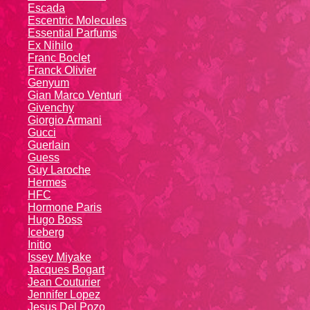
Escada
Escentric Molecules
Essential Parfums
Ex Nihilo
Franc Boclet
Franck Olivier
Genyum
Gian Marco Venturi
Givenchy
Giоrgio Аrmаni
Gucci
Guerlain
Guess
Guy Laroche
Hermes
HFC
Hormone Paris
Hugo Boss
Iceberg
Initio
Issey Miyake
Jacques Bogart
Jean Couturier
Jennifer Lopez
Jesus Del Pozo