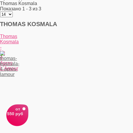
Thomas Kosmala
Показано 1 - 3 из 3
THOMAS KOSMALA
Thomas
Kosmala
-
№
4
Apres
L`Amour
от
550 руб