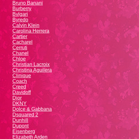
Bruno Banani
Burberry
Bvlgari
Byredo
Calvin Klein
Carolina Herrera
Cartier
Caсhаrеl
Cerruti
Chanel
Chloe
Christian Lacroix
Christina Aguilera
Cliniquе
Coach
Creed
Davidoff
Dior
DKNY
Dolce & Gabbana
Dsquared 2
Dunhill
Dupont
Eisenberg
Elizabeth Arden