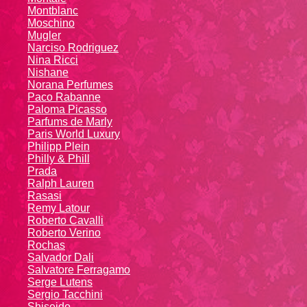
Montblanc
Moschino
Mugler
Narciso Rodriguez
Nina Ricci
Nishane
Norana Perfumes
Paco Rabanne
Paloma Picasso
Parfums de Marly
Paris World Luxury
Philipp Plein
Philly & Phill
Prada
Ralph Lauren
Rasasi
Remy Latour
Roberto Cavalli
Roberto Verino
Rochas
Salvador Dali
Salvatore Ferragamo
Serge Lutens
Sergio Tacchini
Shiseido