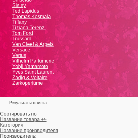
Sisley
Ted Lapidus
Thomas Kosmala
Tiffany
Tiziana Terenzi
Tom Ford
Trussardi
Van Cleef & Arpels
Versace
Vertus
Vilhelm Parfumerie
Yohji Yamamoto
Yvеs Sаint Lаurеnt
Zadig & Voltaire
Zarkoperfume
Результаты поиска
Сортировать по
Название товара +/-
Категория
Название производителя
Производитель: