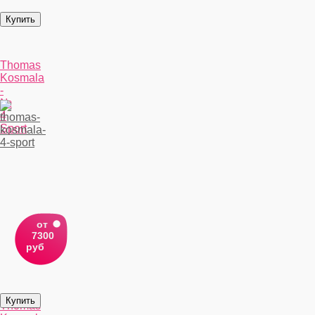
Thomas
Kosmala
-
№
4
Sport
от
7300
руб
Thomas