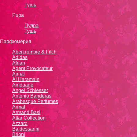
Тушь
Pupa
Пудра
Тушь
Парфюмерия
Abercrombie & Fitch
Adidas
Afnan
Agent Provocateur
Ajmal
Al Haramain
Amouage
Angel Schlesser
Antonio Banderas
Arabesque Perfumes
Armaf
Armand Basi
Attar Collection
Azzaro
Baldessarini
Brioni