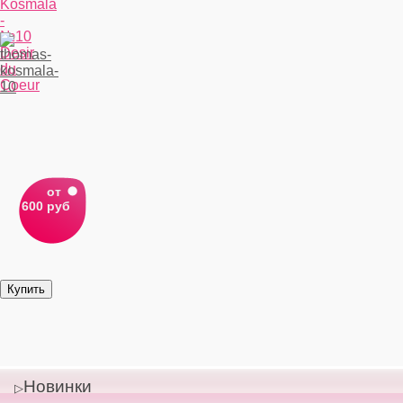
Kosmala
-
№10
Desir
du
Coeur
от
600 руб
Новинки