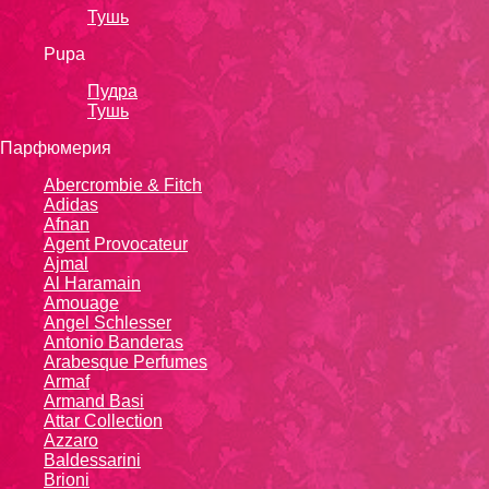
Тушь
Pupa
Пудра
Тушь
Парфюмерия
Abercrombie & Fitch
Adidas
Afnan
Agent Provocateur
Ajmal
Al Haramain
Amouage
Angel Schlesser
Antonio Banderas
Arabesque Perfumes
Armaf
Armand Basi
Attar Collection
Azzaro
Baldessarini
Brioni