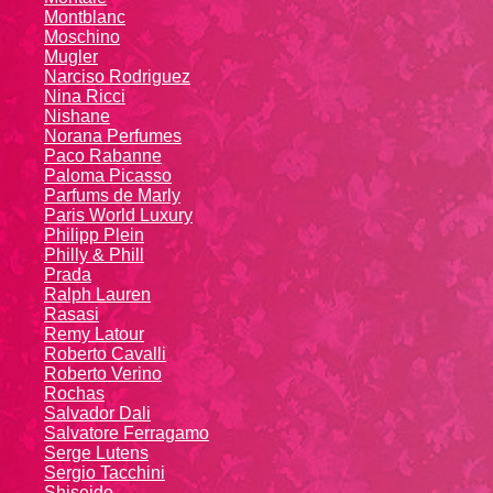
Montblanc
Moschino
Mugler
Narciso Rodriguez
Nina Ricci
Nishane
Norana Perfumes
Paco Rabanne
Paloma Picasso
Parfums de Marly
Paris World Luxury
Philipp Plein
Philly & Phill
Prada
Ralph Lauren
Rasasi
Remy Latour
Roberto Cavalli
Roberto Verino
Rochas
Salvador Dali
Salvatore Ferragamo
Serge Lutens
Sergio Tacchini
Shiseido