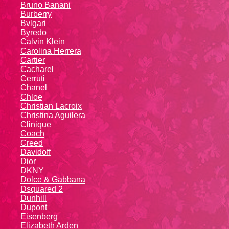
Bruno Banani
Burberry
Bvlgari
Byredo
Calvin Klein
Carolina Herrera
Cartier
Caсhаrеl
Cerruti
Chanel
Chloe
Christian Lacroix
Christina Aguilera
Cliniquе
Coach
Creed
Davidoff
Dior
DKNY
Dolce & Gabbana
Dsquared 2
Dunhill
Dupont
Eisenberg
Elizabeth Arden