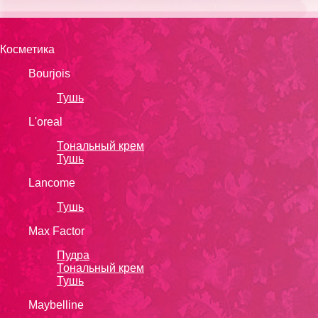
Косметика
Bourjois
Тушь
L'oreal
Тональный крем
Тушь
Lanсоmе
Тушь
Max Factor
Пудра
Тональный крем
Тушь
Maybelline