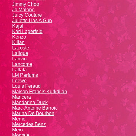
Jimmy Choo
Jo Malone
Juicy Couture
Juliette Has A Gun
Kajal
Karl Lagerfeld
Kenzo
Kiliаn
Lacoste
Lalique
Lanvin
Lanсоmе
Lattafa
LM Parfums
Loewe
Louis Feraud
Maison Francis Kurkdjian
Mancera
Mandarina Duck
Marc-Antoine Barroic
Marina De Bourbon
Memo
Mercedes Benz
Mexx
Montale