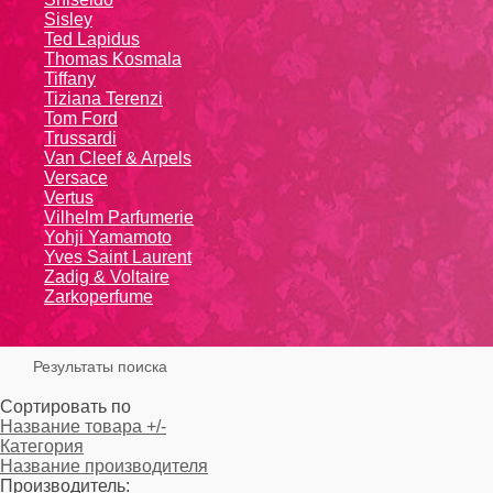
Sisley
Ted Lapidus
Thomas Kosmala
Tiffany
Tiziana Terenzi
Tom Ford
Trussardi
Van Cleef & Arpels
Versace
Vertus
Vilhelm Parfumerie
Yohji Yamamoto
Yvеs Sаint Lаurеnt
Zadig & Voltaire
Zarkoperfume
Результаты поиска
Сортировать по
Название товара +/-
Категория
Название производителя
Производитель: