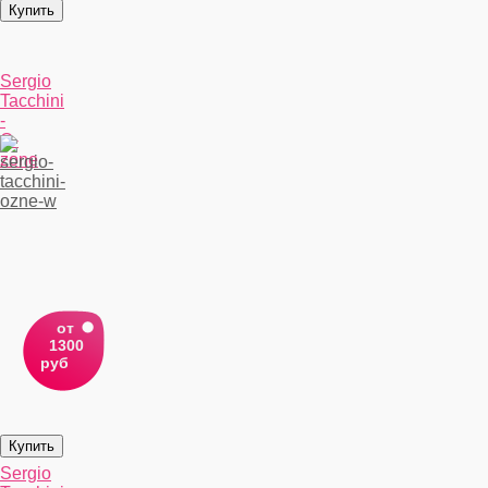
Sergio
Tacchini
-
O-
zone
от
1300
руб
Sergio