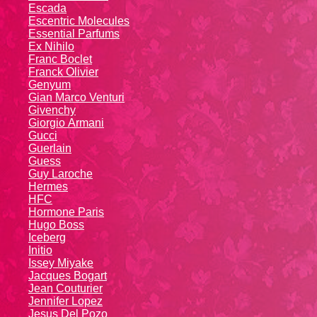
Escada
Escentric Molecules
Essential Parfums
Ex Nihilo
Franc Boclet
Franck Olivier
Genyum
Gian Marco Venturi
Givenchy
Giоrgio Аrmаni
Gucci
Guerlain
Guess
Guy Laroche
Hermes
HFC
Hormone Paris
Hugo Boss
Iceberg
Initio
Issey Miyake
Jacques Bogart
Jean Couturier
Jennifer Lopez
Jesus Del Pozo