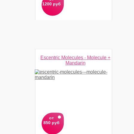
1200 руб
Escentric Molecules - Molecule +
Mandarin
от
850 руб