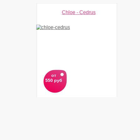
Chloe - Cedrus
от
550 руб