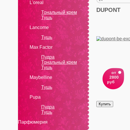
L'oreal
DUPONT
Тональный крем
Тушь
Lanсоmе
Тушь
Max Factor
Пудра
Тональный крем
Тушь
от
Maybelline
2800
руб
Тушь
Pupa
Пудра
Тушь
Парфюмерия