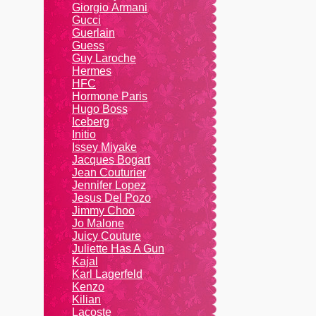
Giоrgio Аrmаni
Gucci
Guerlain
Guess
Guy Laroche
Hermes
HFC
Hormone Paris
Hugo Boss
Iceberg
Initio
Issey Miyake
Jacques Bogart
Jean Couturier
Jennifer Lopez
Jesus Del Pozo
Jimmy Choo
Jo Malone
Juicy Couture
Juliette Has A Gun
Kajal
Karl Lagerfeld
Kenzo
Kiliаn
Lacoste