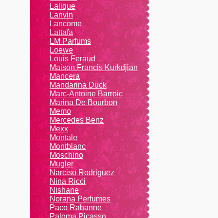
Lalique
Lanvin
Lanсоmе
Lattafa
LM Parfums
Loewe
Louis Feraud
Maison Francis Kurkdjian
Mancera
Mandarina Duck
Marc-Antoine Barroic
Marina De Bourbon
Memo
Mercedes Benz
Mexx
Montale
Montblanc
Moschino
Mugler
Narciso Rodriguez
Nina Ricci
Nishane
Norana Perfumes
Paco Rabanne
Paloma Picasso