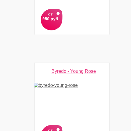
от
950 руб
Byredo - Young Rose
от