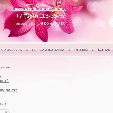
Заказать обратный звонок
+7 (960)
113-35-52
ежедневно с
9-00
до
20-00
КАК ЗАКАЗАТЬ
ОПЛАТА И ДОСТАВКА
ОТЗЫВЫ
КОНТАКТ
поиска
о
а +/-
зводителя
:
из 5