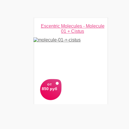
Escentric Molecules - Molecule
01 + Cistus
от
850 руб