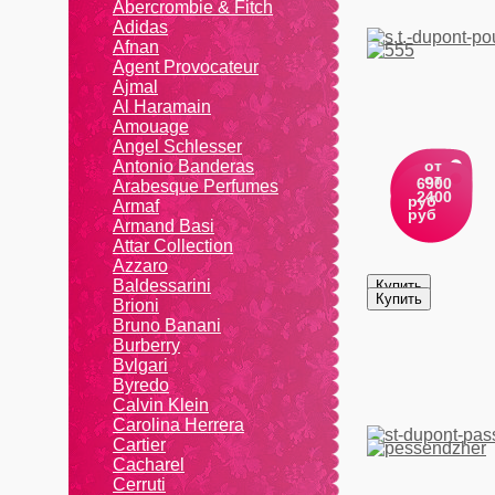
Abercrombie & Fitch
Adidas
Afnan
Agent Provocateur
Ajmal
Al Haramain
Amouage
Angel Schlesser
Antonio Banderas
от
от
6900
Arabesque Perfumes
2400
руб
Armaf
руб
Armand Basi
Attar Collection
Azzaro
Baldessarini
Brioni
Bruno Banani
Burberry
Bvlgari
Byredo
Calvin Klein
Carolina Herrera
Cartier
Caсhаrеl
Cerruti