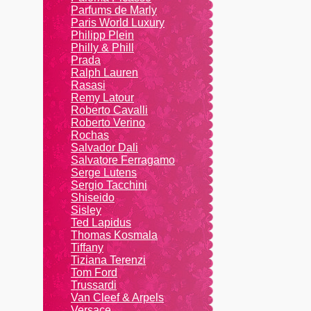
Parfums de Marly
Paris World Luxury
Philipp Plein
Philly & Phill
Prada
Ralph Lauren
Rasasi
Remy Latour
Roberto Cavalli
Roberto Verino
Rochas
Salvador Dali
Salvatore Ferragamo
Serge Lutens
Sergio Tacchini
Shiseido
Sisley
Ted Lapidus
Thomas Kosmala
Tiffany
Tiziana Terenzi
Tom Ford
Trussardi
Van Cleef & Arpels
Versace