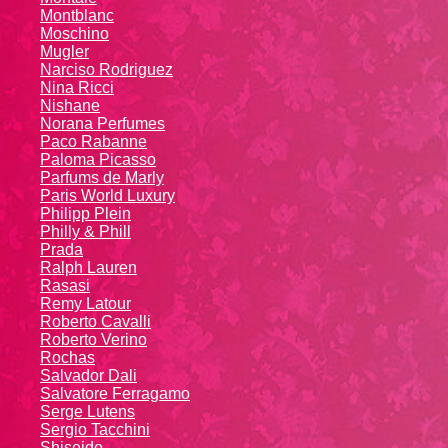
Montblanc
Moschino
Mugler
Narciso Rodriguez
Nina Ricci
Nishane
Norana Perfumes
Paco Rabanne
Paloma Picasso
Parfums de Marly
Paris World Luxury
Philipp Plein
Philly & Phill
Prada
Ralph Lauren
Rasasi
Remy Latour
Roberto Cavalli
Roberto Verino
Rochas
Salvador Dali
Salvatore Ferragamo
Serge Lutens
Sergio Tacchini
Shiseido