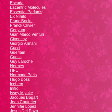
Escada
Escentric Molecules
Essential Parfums
Ex Nihilo
Franc Boclet
Franck Olivier
Genyum
Gian Marco Venturi
Givenchy
Giоrgio Аrmаni
Gucci
Guerlain
Guess
Guy Laroche
Hermes
HFC
Hormone Paris
Hugo Boss
Iceberg
Initio
Issey Miyake
Jacques Bogart
Jean Couturier
Jennifer Lopez
Jesus Del Pozo