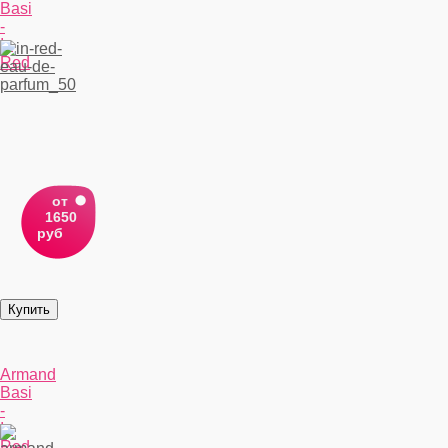
Basi
-
In
Red
от
1650
руб
Armand
Basi
-
In
Red