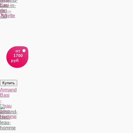
Eau
de
Toilette
от
1700
руб
Armand
Basi
-
L'eau
pour
Homme