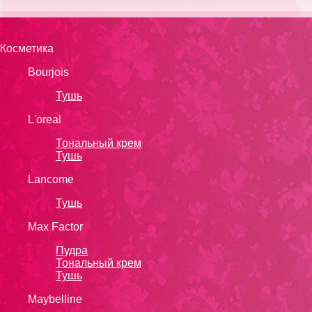
Косметика
Bourjois
Тушь
L'oreal
Тональный крем
Тушь
Lanсоmе
Тушь
Max Factor
Пудра
Тональный крем
Тушь
Maybelline