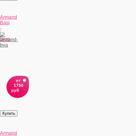
Armand
Basi
-
In
Blue
от
1750
руб
Armand