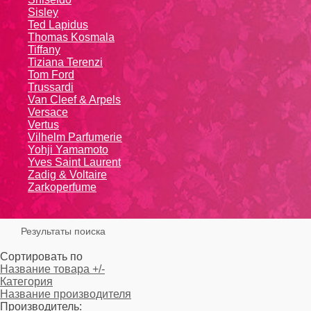
Sisley
Ted Lapidus
Thomas Kosmala
Tiffany
Tiziana Terenzi
Tom Ford
Trussardi
Van Cleef & Arpels
Versace
Vertus
Vilhelm Parfumerie
Yohji Yamamoto
Yvеs Sаint Lаurеnt
Zadig & Voltaire
Zarkoperfume
Результаты поиска
Сортировать по
Название товара +/-
Категория
Название производителя
Производитель: