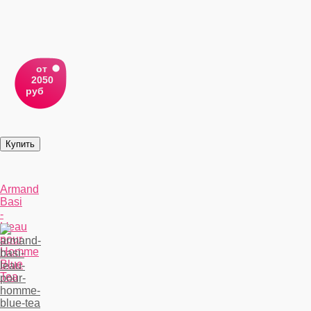
от
2050
руб
Armand
Basi
-
L'eau
pour
Homme
Blue
Tea