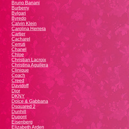
Bruno Banani
Burberry
Bvlgari
Byredo
Calvin Klein
Carolina Herrera
Cartier
Caсhаrеl
Cerruti
Chanel
Chloe
Christian Lacroix
Christina Aguilera
Cliniquе
Coach
Creed
Davidoff
Dior
DKNY
Dolce & Gabbana
Dsquared 2
Dunhill
Dupont
Eisenberg
Elizabeth Arden