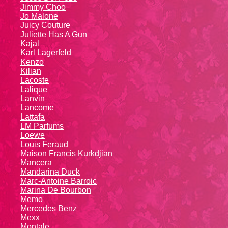
Jimmy Choo
Jo Malone
Juicy Couture
Juliette Has A Gun
Kajal
Karl Lagerfeld
Kenzo
Kiliаn
Lacoste
Lalique
Lanvin
Lanсоmе
Lattafa
LM Parfums
Loewe
Louis Feraud
Maison Francis Kurkdjian
Mancera
Mandarina Duck
Marc-Antoine Barroic
Marina De Bourbon
Memo
Mercedes Benz
Mexx
Montale