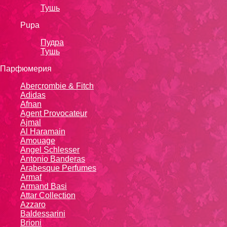
Тушь
Pupa
Пудра
Тушь
Парфюмерия
Abercrombie & Fitch
Adidas
Afnan
Agent Provocateur
Ajmal
Al Haramain
Amouage
Angel Schlesser
Antonio Banderas
Arabesque Perfumes
Armaf
Armand Basi
Attar Collection
Azzaro
Baldessarini
Brioni