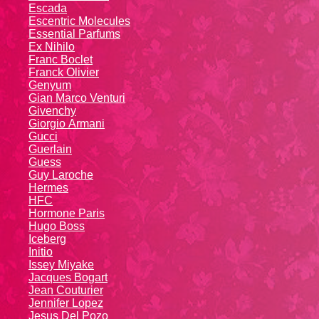
Escada
Escentric Molecules
Essential Parfums
Ex Nihilo
Franc Boclet
Franck Olivier
Genyum
Gian Marco Venturi
Givenchy
Giоrgio Аrmаni
Gucci
Guerlain
Guess
Guy Laroche
Hermes
HFC
Hormone Paris
Hugo Boss
Iceberg
Initio
Issey Miyake
Jacques Bogart
Jean Couturier
Jennifer Lopez
Jesus Del Pozo