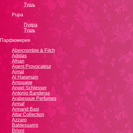
Тушь
Pupa
Пудра
Тушь
Парфюмерия
Abercrombie & Fitch
Adidas
Afnan
Agent Provocateur
Ajmal
Al Haramain
Amouage
Angel Schlesser
Antonio Banderas
Arabesque Perfumes
Armaf
Armand Basi
Attar Collection
Azzaro
Baldessarini
Brioni