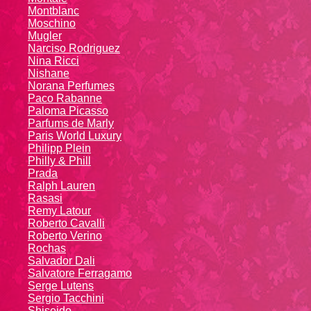
Montblanc
Moschino
Mugler
Narciso Rodriguez
Nina Ricci
Nishane
Norana Perfumes
Paco Rabanne
Paloma Picasso
Parfums de Marly
Paris World Luxury
Philipp Plein
Philly & Phill
Prada
Ralph Lauren
Rasasi
Remy Latour
Roberto Cavalli
Roberto Verino
Rochas
Salvador Dali
Salvatore Ferragamo
Serge Lutens
Sergio Tacchini
Shiseido