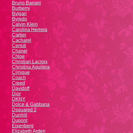
Bruno Banani
Burberry
Bvlgari
Byredo
Calvin Klein
Carolina Herrera
Cartier
Caсhаrеl
Cerruti
Chanel
Chloe
Christian Lacroix
Christina Aguilera
Cliniquе
Coach
Creed
Davidoff
Dior
DKNY
Dolce & Gabbana
Dsquared 2
Dunhill
Dupont
Eisenberg
Elizabeth Arden