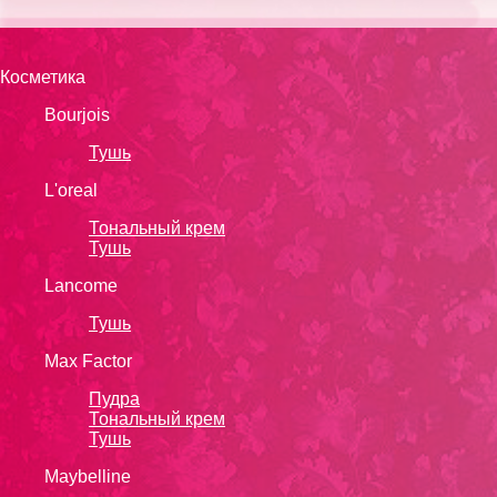
Косметика
Bourjois
Тушь
L'oreal
Тональный крем
Тушь
Lanсоmе
Тушь
Max Factor
Пудра
Тональный крем
Тушь
Maybelline