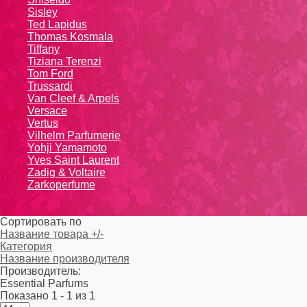
Sisley
Ted Lapidus
Thomas Kosmala
Tiffany
Tiziana Terenzi
Tom Ford
Trussardi
Van Cleef & Arpels
Versace
Vertus
Vilhelm Parfumerie
Yohji Yamamoto
Yvеs Sаint Lаurеnt
Zadig & Voltaire
Zarkoperfume
Сортировать по
Название товара +/-
Категория
Название производителя
Производитель:
Essential Parfums
Показано 1 - 1 из 1