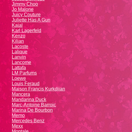
Jimmy Choo
Jo Malone
Juicy Couture
Juliette Has A Gun
Kajal
Karl Lagerfeld
Kenzo
Kiliаn
Lacoste
Lalique
Lanvin
Lanсоmе
Lattafa
LM Parfums
Loewe
Louis Feraud
Maison Francis Kurkdjian
Mancera
Mandarina Duck
Marc-Antoine Barroic
Marina De Bourbon
Memo
Mercedes Benz
Mexx
Montale