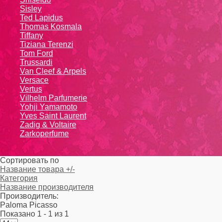
Sisley
Ted Lapidus
Thomas Kosmala
Tiffany
Tiziana Terenzi
Tom Ford
Trussardi
Van Cleef & Arpels
Versace
Vertus
Vilhelm Parfumerie
Yohji Yamamoto
Yvеs Sаint Lаurеnt
Zadig & Voltaire
Zarkoperfume
Сортировать по
Название товара +/-
Категория
Название производителя
Производитель:
Paloma Picasso
Показано 1 - 1 из 1