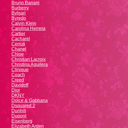
Bruno Banani
Burberry
Bvlgari
Byredo
Calvin Klein
Carolina Herrera
Cartier
Caсhаrеl
Cerruti
Chanel
Chloe
Christian Lacroix
Christina Aguilera
Cliniquе
Coach
Creed
Davidoff
Dior
DKNY
Dolce & Gabbana
Dsquared 2
Dunhill
Dupont
Eisenberg
Elizabeth Arden