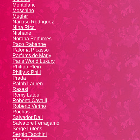
Montblanc
Moschino
Mugler
Narciso Rodriguez
Nina Ricci
Nishane
Norana Perfumes
Paco Rabanne
Paloma Picasso
Parfums de Marly
Paris World Luxury
Philipp Plein
Philly & Phill
Prada
Ralph Lauren
Rasasi
Remy Latour
Roberto Cavalli
Roberto Verino
Rochas
Salvador Dali
Salvatore Ferragamo
Serge Lutens
Sergio Tacchini
Shiseido