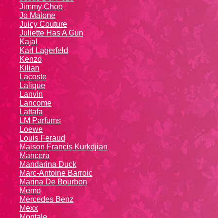
Jimmy Choo
Jo Malone
Juicy Couture
Juliette Has A Gun
Kajal
Karl Lagerfeld
Kenzo
Kiliаn
Lacoste
Lalique
Lanvin
Lanсоmе
Lattafa
LM Parfums
Loewe
Louis Feraud
Maison Francis Kurkdjian
Mancera
Mandarina Duck
Marc-Antoine Barroic
Marina De Bourbon
Memo
Mercedes Benz
Mexx
Montale