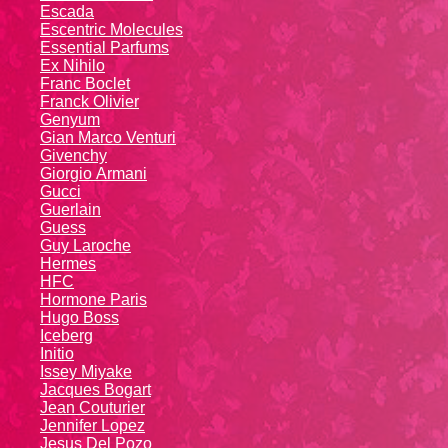
Escada
Escentric Molecules
Essential Parfums
Ex Nihilo
Franc Boclet
Franck Olivier
Genyum
Gian Marco Venturi
Givenchy
Giоrgio Аrmаni
Gucci
Guerlain
Guess
Guy Laroche
Hermes
HFC
Hormone Paris
Hugo Boss
Iceberg
Initio
Issey Miyake
Jacques Bogart
Jean Couturier
Jennifer Lopez
Jesus Del Pozo