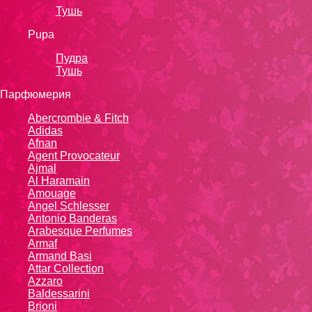
Тушь
Pupa
Пудра
Тушь
Парфюмерия
Abercrombie & Fitch
Adidas
Afnan
Agent Provocateur
Ajmal
Al Haramain
Amouage
Angel Schlesser
Antonio Banderas
Arabesque Perfumes
Armaf
Armand Basi
Attar Collection
Azzaro
Baldessarini
Brioni