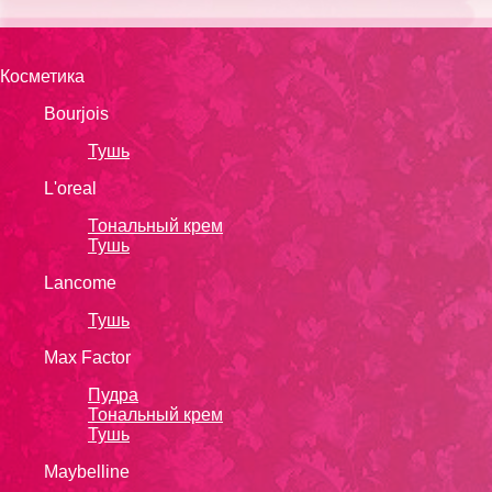
Косметика
Bourjois
Тушь
L'oreal
Тональный крем
Тушь
Lanсоmе
Тушь
Max Factor
Пудра
Тональный крем
Тушь
Maybelline