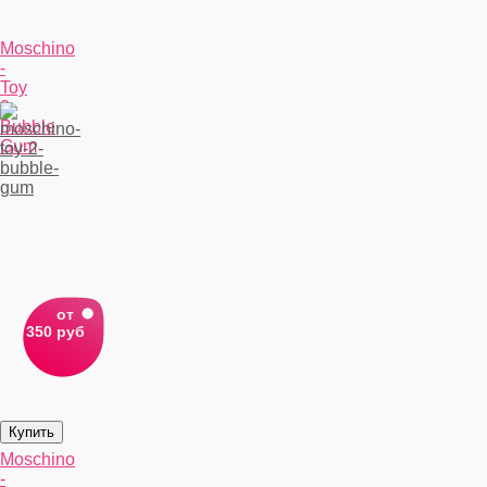
Moschino
-
Toy
2
Bubble
Gum
от
350 руб
Moschino
-