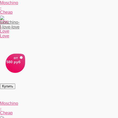
Moschino
-
Cheap
&
Chic
I
Love
Love
от
580 руб
Moschino
-
Cheap
&