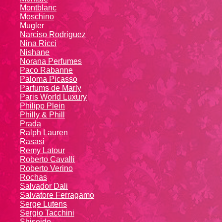
Montblanc
Moschino
Mugler
Narciso Rodriguez
Nina Ricci
Nishane
Norana Perfumes
Paco Rabanne
Paloma Picasso
Parfums de Marly
Paris World Luxury
Philipp Plein
Philly & Phill
Prada
Ralph Lauren
Rasasi
Remy Latour
Roberto Cavalli
Roberto Verino
Rochas
Salvador Dali
Salvatore Ferragamo
Serge Lutens
Sergio Tacchini
Shiseido