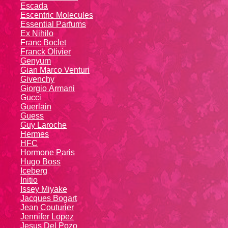
Escada
Escentric Molecules
Essential Parfums
Ex Nihilo
Franc Boclet
Franck Olivier
Genyum
Gian Marco Venturi
Givenchy
Giоrgio Аrmаni
Gucci
Guerlain
Guess
Guy Laroche
Hermes
HFC
Hormone Paris
Hugo Boss
Iceberg
Initio
Issey Miyake
Jacques Bogart
Jean Couturier
Jennifer Lopez
Jesus Del Pozo