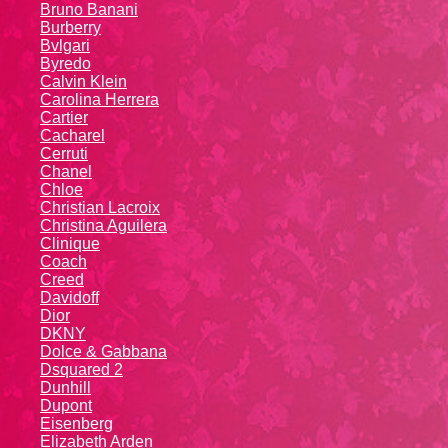
Bruno Banani
Burberry
Bvlgari
Byredo
Calvin Klein
Carolina Herrera
Cartier
Caсhаrеl
Cerruti
Chanel
Chloe
Christian Lacroix
Christina Aguilera
Cliniquе
Coach
Creed
Davidoff
Dior
DKNY
Dolce & Gabbana
Dsquared 2
Dunhill
Dupont
Eisenberg
Elizabeth Arden