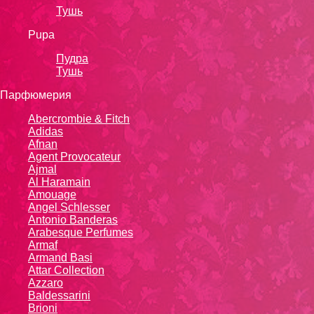
Тушь
Pupa
Пудра
Тушь
Парфюмерия
Abercrombie & Fitch
Adidas
Afnan
Agent Provocateur
Ajmal
Al Haramain
Amouage
Angel Schlesser
Antonio Banderas
Arabesque Perfumes
Armaf
Armand Basi
Attar Collection
Azzaro
Baldessarini
Brioni