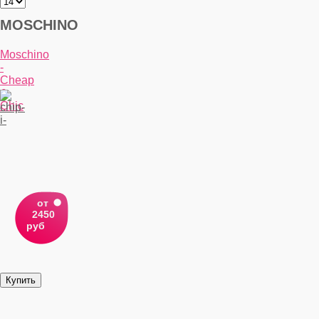
MOSCHINO
Moschino
-
Cheap
&
Chic
от
2450
руб