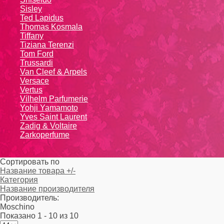
Sisley
Ted Lapidus
Thomas Kosmala
Tiffany
Tiziana Terenzi
Tom Ford
Trussardi
Van Cleef & Arpels
Versace
Vertus
Vilhelm Parfumerie
Yohji Yamamoto
Yvеs Sаint Lаurеnt
Zadig & Voltaire
Zarkoperfume
Сортировать по
Название товара +/-
Категория
Название производителя
Производитель:
Moschino
Показано 1 - 10 из 10