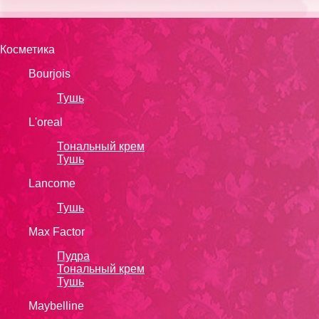
Косметика
Bourjois
Тушь
L'oreal
Тональный крем
Тушь
Lanсоmе
Тушь
Max Factor
Пудра
Тональный крем
Тушь
Maybelline