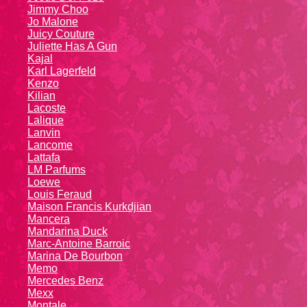
Jimmy Choo
Jo Malone
Juicy Couture
Juliette Has A Gun
Kajal
Karl Lagerfeld
Kenzo
Kiliаn
Lacoste
Lalique
Lanvin
Lanсоmе
Lattafa
LM Parfums
Loewe
Louis Feraud
Maison Francis Kurkdjian
Mancera
Mandarina Duck
Marc-Antoine Barroic
Marina De Bourbon
Memo
Mercedes Benz
Mexx
Montale