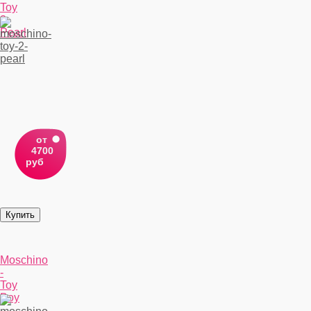
Toy
2
Pearl
от
4700
руб
Moschino
-
Toy
Boy