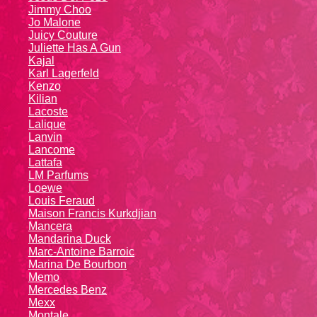
Jimmy Choo
Jo Malone
Juicy Couture
Juliette Has A Gun
Kajal
Karl Lagerfeld
Kenzo
Kiliаn
Lacoste
Lalique
Lanvin
Lanсоmе
Lattafa
LM Parfums
Loewe
Louis Feraud
Maison Francis Kurkdjian
Mancera
Mandarina Duck
Marc-Antoine Barroic
Marina De Bourbon
Memo
Mercedes Benz
Mexx
Montale