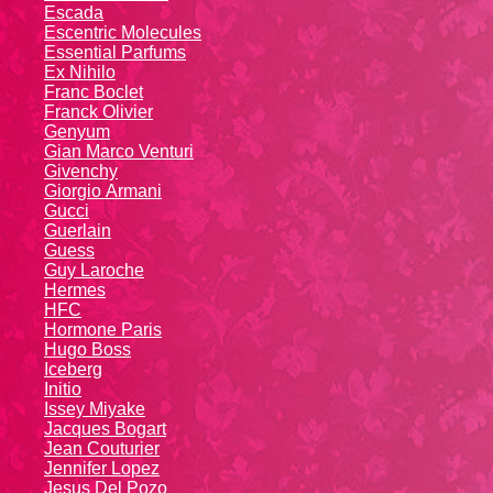
Escada
Escentric Molecules
Essential Parfums
Ex Nihilo
Franc Boclet
Franck Olivier
Genyum
Gian Marco Venturi
Givenchy
Giоrgio Аrmаni
Gucci
Guerlain
Guess
Guy Laroche
Hermes
HFC
Hormone Paris
Hugo Boss
Iceberg
Initio
Issey Miyake
Jacques Bogart
Jean Couturier
Jennifer Lopez
Jesus Del Pozo