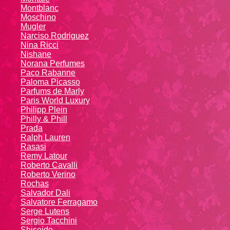
Montblanc
Moschino
Mugler
Narciso Rodriguez
Nina Ricci
Nishane
Norana Perfumes
Paco Rabanne
Paloma Picasso
Parfums de Marly
Paris World Luxury
Philipp Plein
Philly & Phill
Prada
Ralph Lauren
Rasasi
Remy Latour
Roberto Cavalli
Roberto Verino
Rochas
Salvador Dali
Salvatore Ferragamo
Serge Lutens
Sergio Tacchini
Shiseido