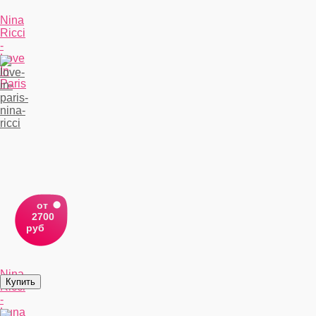
Nina
Ricci
-
Love
In
Paris
от
2700
руб
Nina
Ricci
-
Luna