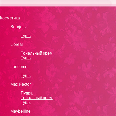
Косметика
Bourjois
Тушь
L'oreal
Тональный крем
Тушь
Lanсоmе
Тушь
Max Factor
Пудра
Тональный крем
Тушь
Maybelline