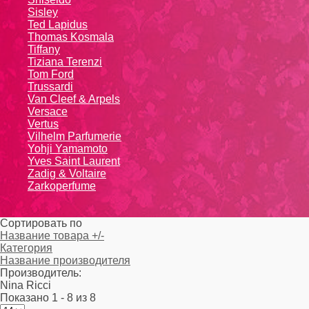
Sisley
Ted Lapidus
Thomas Kosmala
Tiffany
Tiziana Terenzi
Tom Ford
Trussardi
Van Cleef & Arpels
Versace
Vertus
Vilhelm Parfumerie
Yohji Yamamoto
Yvеs Sаint Lаurеnt
Zadig & Voltaire
Zarkoperfume
Сортировать по
Название товара +/-
Категория
Название производителя
Производитель:
Nina Ricci
Показано 1 - 8 из 8