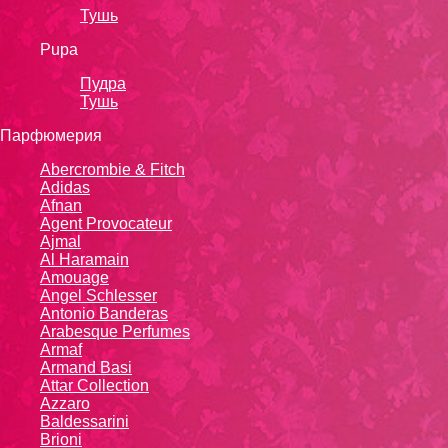
Тушь
Pupa
Пудра
Тушь
Парфюмерия
Abercrombie & Fitch
Adidas
Afnan
Agent Provocateur
Ajmal
Al Haramain
Amouage
Angel Schlesser
Antonio Banderas
Arabesque Perfumes
Armaf
Armand Basi
Attar Collection
Azzaro
Baldessarini
Brioni