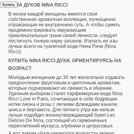
ЦЕНА ДУХОВ NINA RICCI
В жизни каждой женщины имеется своя
собственная ароматная коллекция, полноценно
отражающая ее внутреннюю суть. А чтобы суметь
продемонстрировать окружающим
привлекательные грани своей личности, следует
постигнуть тонкую науку запахов. Изучать ее азы
лучше всего на туалетной воде Нина Ричи (Nina
Ricci).
КУПИТЬ NINA RICCI ДУХИ, ОРИЕНТИРУЯСЬ НА
ВОЗРАСТ
Молодым женщинам до 30 лет желательно отдавать
предпочтение фруктовым и цветочным ароматам,
которые подчеркивают их свежесть и обаяние.
Удачным выбором станет парфюмерная вода Nina
Ricci Love in Paris, сочетающая в себе бодрящие
нотки пиона и розы с легкими флюидами ванили,
аниса и бергамота. Для летнего утра как нельзя
лучше подойдет жизнеутверждающий букет Les
Delices De Nina, состоящий из гармоничных
переплетений мускуса, клубники и цитрусовых.
А вот дамам «бальзаковского возраста» можно