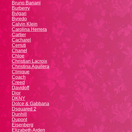
Bruno Banani
Burberry
Bvlgari
Byredo
Calvin Klein
Carolina Herrera
Cartier
Caсhаrеl
Cerruti
Chanel
Chloe
Christian Lacroix
Christina Aguilera
Cliniquе
Coach
Creed
Davidoff
Dior
DKNY
Dolce & Gabbana
Dsquared 2
Dunhill
Dupont
Eisenberg
Elizabeth Arden