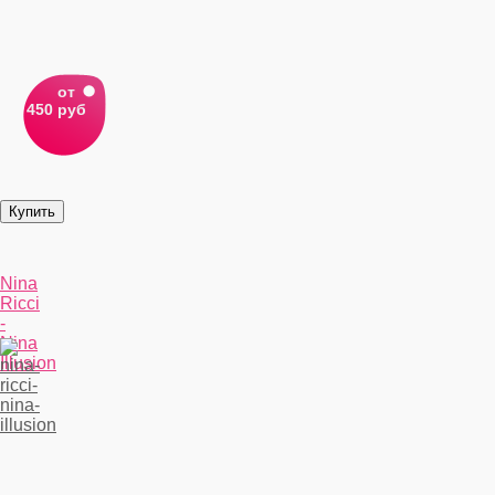
от
450 руб
Nina
Ricci
-
Nina
Illusion