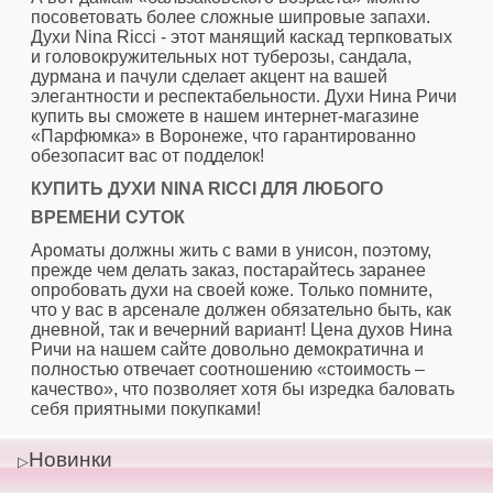
посоветовать более сложные шипровые запахи.
Духи Nina Ricci - этот манящий каскад терпковатых
и головокружительных нот туберозы, сандала,
дурмана и пачули сделает акцент на вашей
элегантности и респектабельности. Духи Нина Ричи
купить вы сможете в нашем интернет-магазине
«Парфюмка» в Воронеже, что гарантированно
обезопасит вас от подделок!
КУПИТЬ ДУХИ NINA RICCI ДЛЯ ЛЮБОГО
ВРЕМЕНИ СУТОК
Ароматы должны жить с вами в унисон, поэтому,
прежде чем делать заказ, постарайтесь заранее
опробовать духи на своей коже. Только помните,
что у вас в арсенале должен обязательно быть, как
дневной, так и вечерний вариант! Цена духов Нина
Ричи на нашем сайте довольно демократична и
полностью отвечает соотношению «стоимость –
качество», что позволяет хотя бы изредка баловать
себя приятными покупками!
Новинки