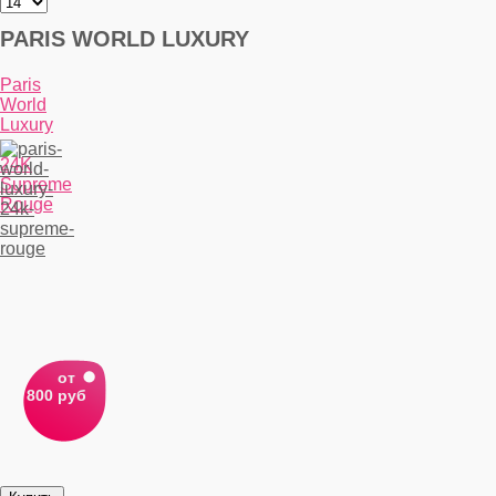
PARIS WORLD LUXURY
Paris
World
Luxury
-
24K
Supreme
Rouge
от
800 руб