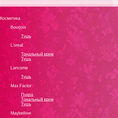
Косметика
Bourjois
Тушь
L'oreal
Тональный крем
Тушь
Lanсоmе
Тушь
Max Factor
Пудра
Тональный крем
Тушь
Maybelline