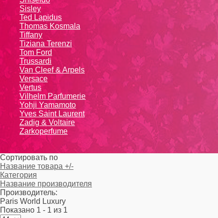
Sisley
Ted Lapidus
Thomas Kosmala
Tiffany
Tiziana Terenzi
Tom Ford
Trussardi
Van Cleef & Arpels
Versace
Vertus
Vilhelm Parfumerie
Yohji Yamamoto
Yvеs Sаint Lаurеnt
Zadig & Voltaire
Zarkoperfume
Сортировать по
Название товара +/-
Категория
Название производителя
Производитель:
Paris World Luxury
Показано 1 - 1 из 1