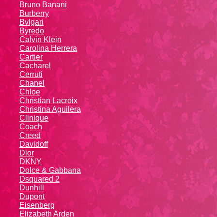
Bruno Banani
Burberry
Bvlgari
Byredo
Calvin Klein
Carolina Herrera
Cartier
Caсhаrеl
Cerruti
Chanel
Chloe
Christian Lacroix
Christina Aguilera
Cliniquе
Coach
Creed
Davidoff
Dior
DKNY
Dolce & Gabbana
Dsquared 2
Dunhill
Dupont
Eisenberg
Elizabeth Arden