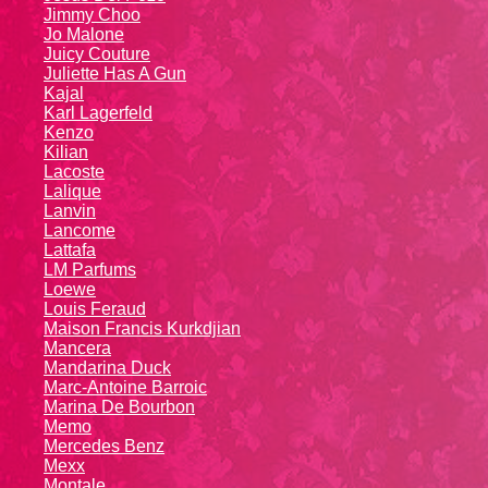
Jimmy Choo
Jo Malone
Juicy Couture
Juliette Has A Gun
Kajal
Karl Lagerfeld
Kenzo
Kiliаn
Lacoste
Lalique
Lanvin
Lanсоmе
Lattafa
LM Parfums
Loewe
Louis Feraud
Maison Francis Kurkdjian
Mancera
Mandarina Duck
Marc-Antoine Barroic
Marina De Bourbon
Memo
Mercedes Benz
Mexx
Montale