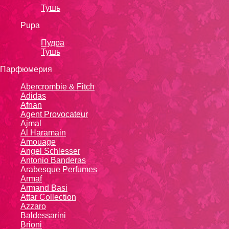
Тушь
Pupa
Пудра
Тушь
Парфюмерия
Abercrombie & Fitch
Adidas
Afnan
Agent Provocateur
Ajmal
Al Haramain
Amouage
Angel Schlesser
Antonio Banderas
Arabesque Perfumes
Armaf
Armand Basi
Attar Collection
Azzaro
Baldessarini
Brioni