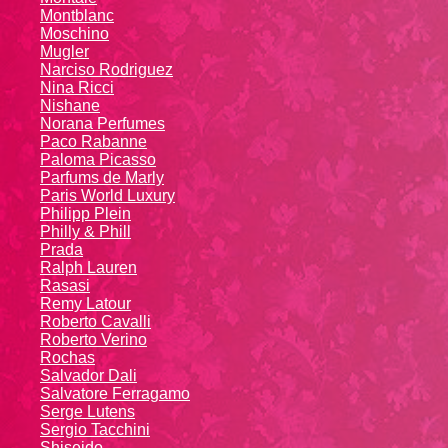
Montblanc
Moschino
Mugler
Narciso Rodriguez
Nina Ricci
Nishane
Norana Perfumes
Paco Rabanne
Paloma Picasso
Parfums de Marly
Paris World Luxury
Philipp Plein
Philly & Phill
Prada
Ralph Lauren
Rasasi
Remy Latour
Roberto Cavalli
Roberto Verino
Rochas
Salvador Dali
Salvatore Ferragamo
Serge Lutens
Sergio Tacchini
Shiseido