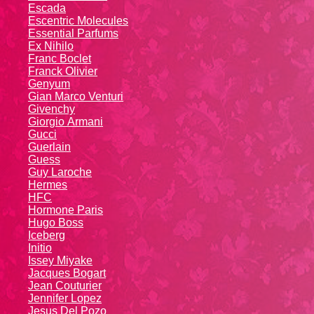
Escada
Escentric Molecules
Essential Parfums
Ex Nihilo
Franc Boclet
Franck Olivier
Genyum
Gian Marco Venturi
Givenchy
Giоrgio Аrmаni
Gucci
Guerlain
Guess
Guy Laroche
Hermes
HFC
Hormone Paris
Hugo Boss
Iceberg
Initio
Issey Miyake
Jacques Bogart
Jean Couturier
Jennifer Lopez
Jesus Del Pozo