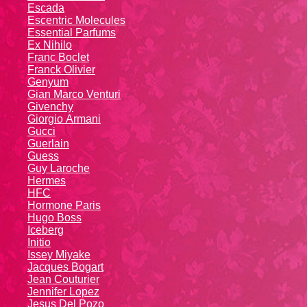
Escada
Escentric Molecules
Essential Parfums
Ex Nihilo
Franc Boclet
Franck Olivier
Genyum
Gian Marco Venturi
Givenchy
Giоrgio Аrmаni
Gucci
Guerlain
Guess
Guy Laroche
Hermes
HFC
Hormone Paris
Hugo Boss
Iceberg
Initio
Issey Miyake
Jacques Bogart
Jean Couturier
Jennifer Lopez
Jesus Del Pozo