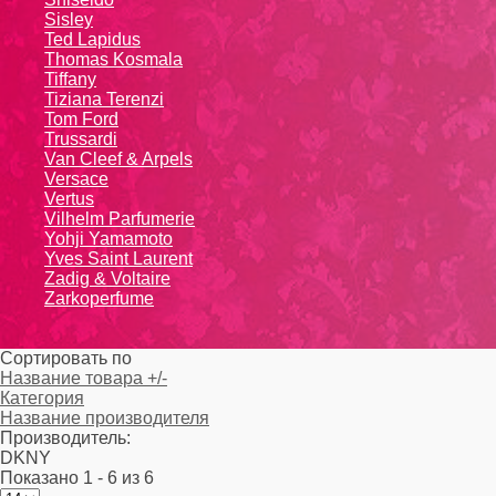
Sisley
Ted Lapidus
Thomas Kosmala
Tiffany
Tiziana Terenzi
Tom Ford
Trussardi
Van Cleef & Arpels
Versace
Vertus
Vilhelm Parfumerie
Yohji Yamamoto
Yvеs Sаint Lаurеnt
Zadig & Voltaire
Zarkoperfume
Сортировать по
Название товара +/-
Категория
Название производителя
Производитель:
DKNY
Показано 1 - 6 из 6