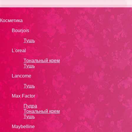
Косметика
Bourjois
Тушь
L'oreal
Тональный крем
Тушь
Lanсоmе
Тушь
Max Factor
Пудра
Тональный крем
Тушь
Maybelline