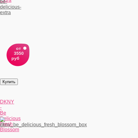
Extra
от
3550
руб
DKNY
-
Be
Delicious
Fresh
Blossom