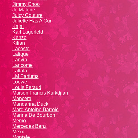
Jimmy Choo
Jo Malone
Juicy Couture
Juliette Has A Gun
Kajal
Karl Lagerfeld
Kenzo
Kiliаn
Lacoste
Lalique
Lanvin
Lanсоmе
Lattafa
LM Parfums
Loewe
Louis Feraud
Maison Francis Kurkdjian
Mancera
Mandarina Duck
Marc-Antoine Barroic
Marina De Bourbon
Memo
Mercedes Benz
Mexx
Montale