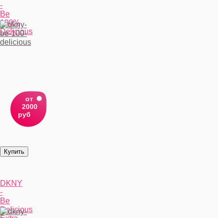
-
Be
100%
Delicious
от
2000
руб
DKNY
-
Be
Delicious