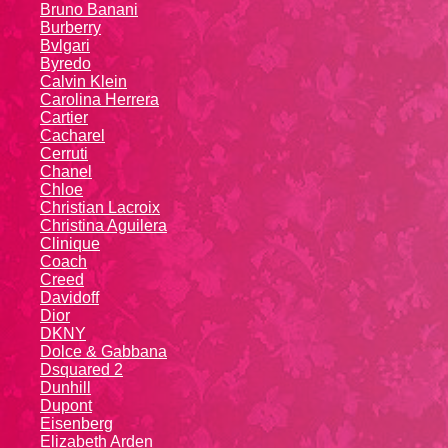
Bruno Banani
Burberry
Bvlgari
Byredo
Calvin Klein
Carolina Herrera
Cartier
Caсhаrеl
Cerruti
Chanel
Chloe
Christian Lacroix
Christina Aguilera
Cliniquе
Coach
Creed
Davidoff
Dior
DKNY
Dolce & Gabbana
Dsquared 2
Dunhill
Dupont
Eisenberg
Elizabeth Arden