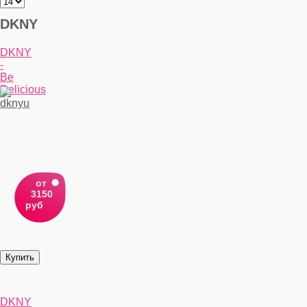
DKNY
DKNY
-
Be
Delicious
от
3150
руб
DKNY