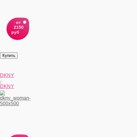
от
2150
руб
DKNY
-
DKNY