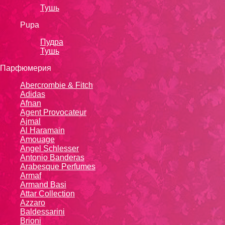
Тушь
Pupa
Пудра
Тушь
Парфюмерия
Abercrombie & Fitch
Adidas
Afnan
Agent Provocateur
Ajmal
Al Haramain
Amouage
Angel Schlesser
Antonio Banderas
Arabesque Perfumes
Armaf
Armand Basi
Attar Collection
Azzaro
Baldessarini
Brioni