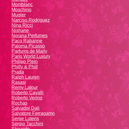
Montblanc
Moschino
Mugler
Narciso Rodriguez
Nina Ricci
Nishane
Norana Perfumes
Paco Rabanne
Paloma Picasso
Parfums de Marly
Paris World Luxury
Philipp Plein
Philly & Phill
Prada
Ralph Lauren
Rasasi
Remy Latour
Roberto Cavalli
Roberto Verino
Rochas
Salvador Dali
Salvatore Ferragamo
Serge Lutens
Sergio Tacchini
Shiseido