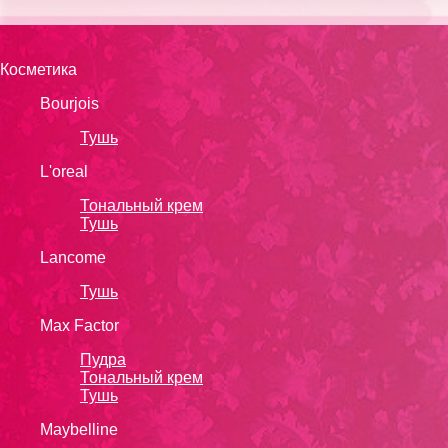
Косметика
Bourjois
Тушь
L'oreal
Тональный крем
Тушь
Lanсоmе
Тушь
Max Factor
Пудра
Тональный крем
Тушь
Maybelline