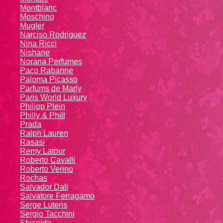
Montblanc
Moschino
Mugler
Narciso Rodriguez
Nina Ricci
Nishane
Norana Perfumes
Paco Rabanne
Paloma Picasso
Parfums de Marly
Paris World Luxury
Philipp Plein
Philly & Phill
Prada
Ralph Lauren
Rasasi
Remy Latour
Roberto Cavalli
Roberto Verino
Rochas
Salvador Dali
Salvatore Ferragamo
Serge Lutens
Sergio Tacchini
Shiseido