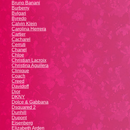
Bruno Banani
Burberry
Bvlgari
Byredo
Calvin Klein
Carolina Herrera
Cartier
Caсhаrеl
Cerruti
Chanel
Chloe
Christian Lacroix
Christina Aguilera
Cliniquе
Coach
Creed
Davidoff
Dior
DKNY
Dolce & Gabbana
Dsquared 2
Dunhill
Dupont
Eisenberg
Elizabeth Arden