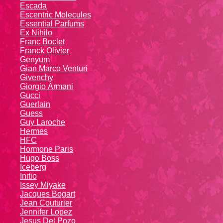
Escada
Escentric Molecules
Essential Parfums
Ex Nihilo
Franc Boclet
Franck Olivier
Genyum
Gian Marco Venturi
Givenchy
Giоrgio Аrmаni
Gucci
Guerlain
Guess
Guy Laroche
Hermes
HFC
Hormone Paris
Hugo Boss
Iceberg
Initio
Issey Miyake
Jacques Bogart
Jean Couturier
Jennifer Lopez
Jesus Del Pozo