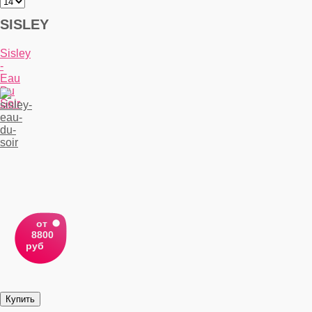
SISLEY
Sisley
-
Eau
Du
Soir
от
8800
руб