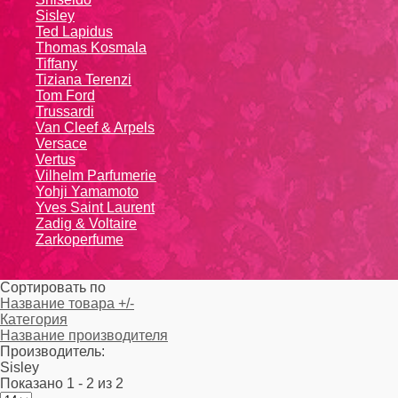
Sisley
Ted Lapidus
Thomas Kosmala
Tiffany
Tiziana Terenzi
Tom Ford
Trussardi
Van Cleef & Arpels
Versace
Vertus
Vilhelm Parfumerie
Yohji Yamamoto
Yvеs Sаint Lаurеnt
Zadig & Voltaire
Zarkoperfume
Сортировать по
Название товара +/-
Категория
Название производителя
Производитель:
Sisley
Показано 1 - 2 из 2