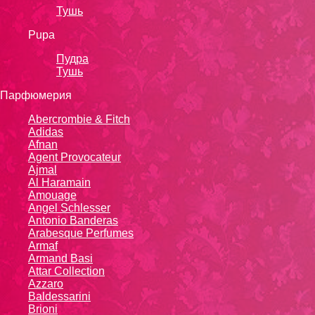
Тушь
Pupa
Пудра
Тушь
Парфюмерия
Abercrombie & Fitch
Adidas
Afnan
Agent Provocateur
Ajmal
Al Haramain
Amouage
Angel Schlesser
Antonio Banderas
Arabesque Perfumes
Armaf
Armand Basi
Attar Collection
Azzaro
Baldessarini
Brioni