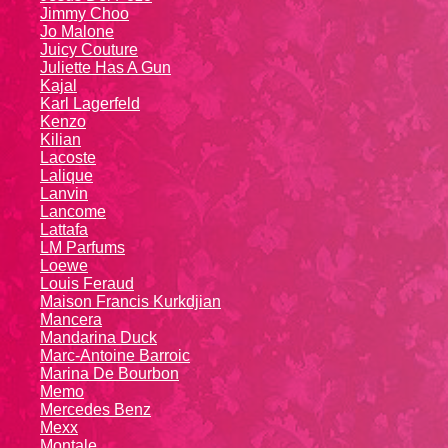
Jimmy Choo
Jo Malone
Juicy Couture
Juliette Has A Gun
Kajal
Karl Lagerfeld
Kenzo
Kiliаn
Lacoste
Lalique
Lanvin
Lanсоmе
Lattafa
LM Parfums
Loewe
Louis Feraud
Maison Francis Kurkdjian
Mancera
Mandarina Duck
Marc-Antoine Barroic
Marina De Bourbon
Memo
Mercedes Benz
Mexx
Montale