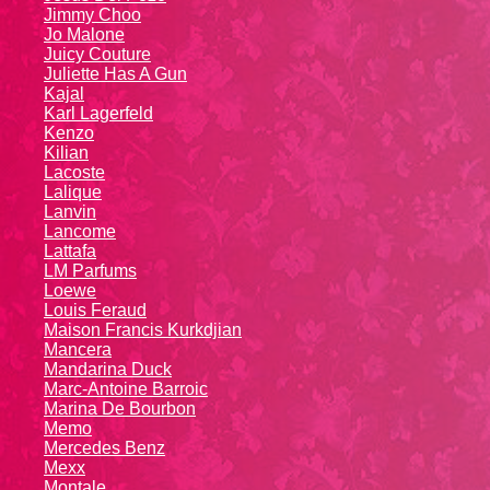
Jimmy Choo
Jo Malone
Juicy Couture
Juliette Has A Gun
Kajal
Karl Lagerfeld
Kenzo
Kiliаn
Lacoste
Lalique
Lanvin
Lanсоmе
Lattafa
LM Parfums
Loewe
Louis Feraud
Maison Francis Kurkdjian
Mancera
Mandarina Duck
Marc-Antoine Barroic
Marina De Bourbon
Memo
Mercedes Benz
Mexx
Montale