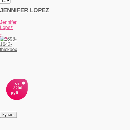
JENNIFER LOPEZ
Jennifer
Lopez
-
Live
от
2200
руб