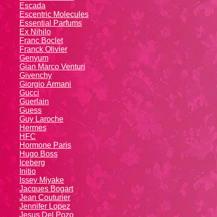
Escada
Escentric Molecules
Essential Parfums
Ex Nihilo
Franc Boclet
Franck Olivier
Genyum
Gian Marco Venturi
Givenchy
Giоrgio Аrmаni
Gucci
Guerlain
Guess
Guy Laroche
Hermes
HFC
Hormone Paris
Hugo Boss
Iceberg
Initio
Issey Miyake
Jacques Bogart
Jean Couturier
Jennifer Lopez
Jesus Del Pozo