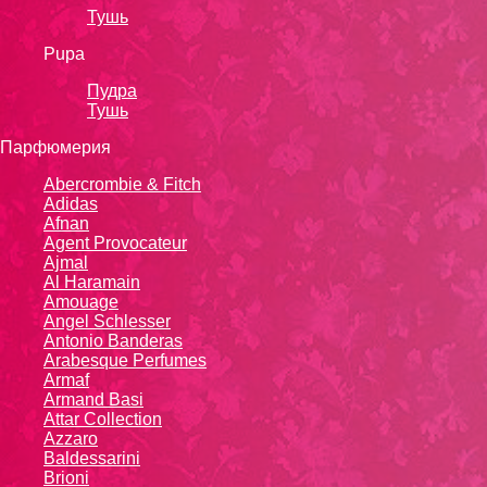
Тушь
Pupa
Пудра
Тушь
Парфюмерия
Abercrombie & Fitch
Adidas
Afnan
Agent Provocateur
Ajmal
Al Haramain
Amouage
Angel Schlesser
Antonio Banderas
Arabesque Perfumes
Armaf
Armand Basi
Attar Collection
Azzaro
Baldessarini
Brioni