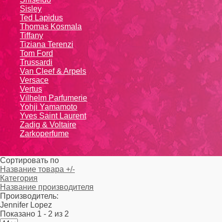
Sisley
Ted Lapidus
Thomas Kosmala
Tiffany
Tiziana Terenzi
Tom Ford
Trussardi
Van Cleef & Arpels
Versace
Vertus
Vilhelm Parfumerie
Yohji Yamamoto
Yvеs Sаint Lаurеnt
Zadig & Voltaire
Zarkoperfume
Сортировать по
Название товара +/-
Категория
Название производителя
Производитель:
Jennifer Lopez
Показано 1 - 2 из 2