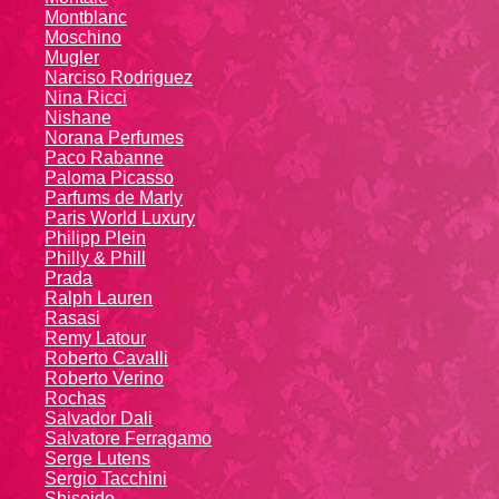
Montblanc
Moschino
Mugler
Narciso Rodriguez
Nina Ricci
Nishane
Norana Perfumes
Paco Rabanne
Paloma Picasso
Parfums de Marly
Paris World Luxury
Philipp Plein
Philly & Phill
Prada
Ralph Lauren
Rasasi
Remy Latour
Roberto Cavalli
Roberto Verino
Rochas
Salvador Dali
Salvatore Ferragamo
Serge Lutens
Sergio Tacchini
Shiseido