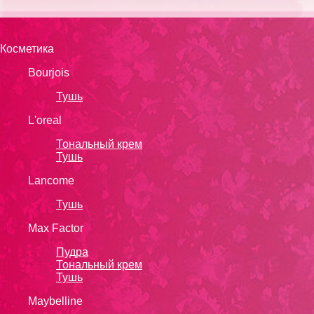
Косметика
Bourjois
Тушь
L'oreal
Тональный крем
Тушь
Lanсоmе
Тушь
Max Factor
Пудра
Тональный крем
Тушь
Maybelline