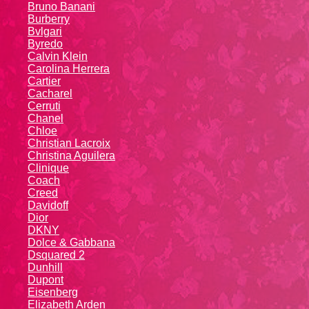
Bruno Banani
Burberry
Bvlgari
Byredo
Calvin Klein
Carolina Herrera
Cartier
Caсhаrеl
Cerruti
Chanel
Chloe
Christian Lacroix
Christina Aguilera
Cliniquе
Coach
Creed
Davidoff
Dior
DKNY
Dolce & Gabbana
Dsquared 2
Dunhill
Dupont
Eisenberg
Elizabeth Arden