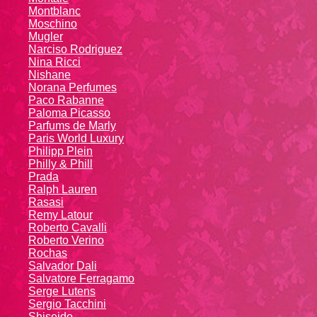
Montblanc
Moschino
Mugler
Narciso Rodriguez
Nina Ricci
Nishane
Norana Perfumes
Paco Rabanne
Paloma Picasso
Parfums de Marly
Paris World Luxury
Philipp Plein
Philly & Phill
Prada
Ralph Lauren
Rasasi
Remy Latour
Roberto Cavalli
Roberto Verino
Rochas
Salvador Dali
Salvatore Ferragamo
Serge Lutens
Sergio Tacchini
Shiseido