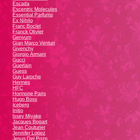
Escada
Escentric Molecules
Essential Parfums
Ex Nihilo
Franc Boclet
Franck Olivier
Genyum
Gian Marco Venturi
Givenchy
Giоrgio Аrmаni
Gucci
Guerlain
Guess
Guy Laroche
Hermes
HFC
Hormone Paris
Hugo Boss
Iceberg
Initio
Issey Miyake
Jacques Bogart
Jean Couturier
Jennifer Lopez
Jesus Del Pozo