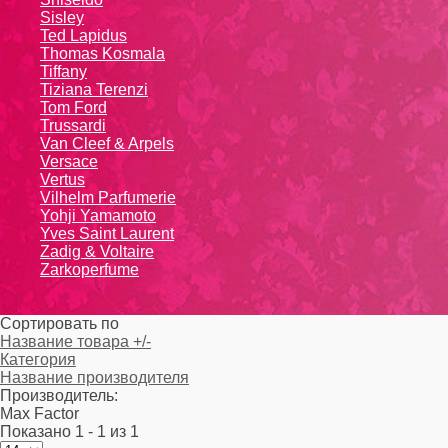
Sisley
Ted Lapidus
Thomas Kosmala
Tiffany
Tiziana Terenzi
Tom Ford
Trussardi
Van Cleef & Arpels
Versace
Vertus
Vilhelm Parfumerie
Yohji Yamamoto
Yvеs Sаint Lаurеnt
Zadig & Voltaire
Zarkoperfume
Сортировать по
Название товара +/-
Категория
Название производителя
Производитель:
Max Factor
Показано 1 - 1 из 1