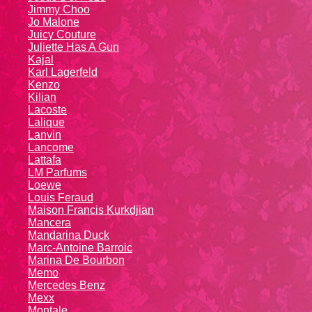
Jimmy Choo
Jo Malone
Juicy Couture
Juliette Has A Gun
Kajal
Karl Lagerfeld
Kenzo
Kiliаn
Lacoste
Lalique
Lanvin
Lanсоmе
Lattafa
LM Parfums
Loewe
Louis Feraud
Maison Francis Kurkdjian
Mancera
Mandarina Duck
Marc-Antoine Barroic
Marina De Bourbon
Memo
Mercedes Benz
Mexx
Montale