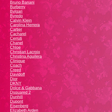
Bruno Banani
Burberry
Bvlgari
Byredo
Calvin Klein
Carolina Herrera
Cartier
Caсhаrеl
Cerruti
Chanel
Chloe
Christian Lacroix
Christina Aguilera
Cliniquе
Coach
Creed
Davidoff
Dior
DKNY
Dolce & Gabbana
Dsquared 2
Dunhill
Dupont
Eisenberg
Elizabeth Arden