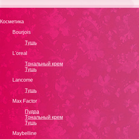
Косметика
Bourjois
Тушь
L'oreal
Тональный крем
Тушь
Lanсоmе
Тушь
Max Factor
Пудра
Тональный крем
Тушь
Maybelline