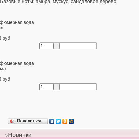
Базовые ноты: амбра, мускус, сандаловое дерево
фюмерная вода
мл
0
руб
фюмерная вода
 мл
0
руб
Поделиться…
Новинки