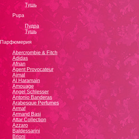
Тушь
Pupa
Пудра
Тушь
Парфюмерия
Abercrombie & Fitch
Adidas
Afnan
Agent Provocateur
Ajmal
Al Haramain
Amouage
Angel Schlesser
Antonio Banderas
Arabesque Perfumes
Armaf
Armand Basi
Attar Collection
Azzaro
Baldessarini
Brioni