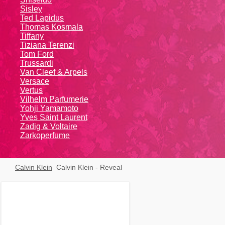
Sisley
Ted Lapidus
Thomas Kosmala
Tiffany
Tiziana Terenzi
Tom Ford
Trussardi
Van Cleef & Arpels
Versace
Vertus
Vilhelm Parfumerie
Yohji Yamamoto
Yvеs Sаint Lаurеnt
Zadig & Voltaire
Zarkoperfume
Calvin Klein
Calvin Klein - Reveal