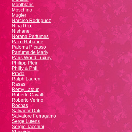
Montblanc
Moschino
Mugler
Narciso Rodriguez
Nina Ricci
Nishane
Norana Perfumes
Paco Rabanne
Paloma Picasso
Parfums de Marly
Paris World Luxury
Philipp Plein
Philly & Phill
Prada
Ralph Lauren
Rasasi
Remy Latour
Roberto Cavalli
Roberto Verino
Rochas
Salvador Dali
Salvatore Ferragamo
Serge Lutens
Sergio Tacchini
Shiseido