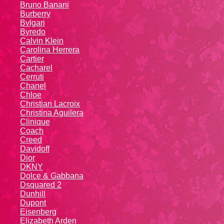
Bruno Banani
Burberry
Bvlgari
Byredo
Calvin Klein
Carolina Herrera
Cartier
Caсhаrеl
Cerruti
Chanel
Chloe
Christian Lacroix
Christina Aguilera
Cliniquе
Coach
Creed
Davidoff
Dior
DKNY
Dolce & Gabbana
Dsquared 2
Dunhill
Dupont
Eisenberg
Elizabeth Arden