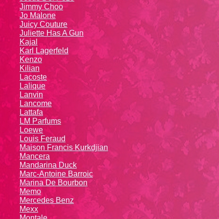
Jimmy Choo
Jo Malone
Juicy Couture
Juliette Has A Gun
Kajal
Karl Lagerfeld
Kenzo
Kiliаn
Lacoste
Lalique
Lanvin
Lanсоmе
Lattafa
LM Parfums
Loewe
Louis Feraud
Maison Francis Kurkdjian
Mancera
Mandarina Duck
Marc-Antoine Barroic
Marina De Bourbon
Memo
Mercedes Benz
Mexx
Montale