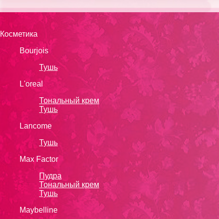
Косметика
Bourjois
Тушь
L'oreal
Тональный крем
Тушь
Lanсоmе
Тушь
Max Factor
Пудра
Тональный крем
Тушь
Maybelline