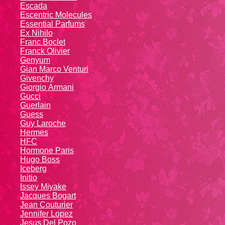
Escada
Escentric Molecules
Essential Parfums
Ex Nihilo
Franc Boclet
Franck Olivier
Genyum
Gian Marco Venturi
Givenchy
Giоrgio Аrmаni
Gucci
Guerlain
Guess
Guy Laroche
Hermes
HFC
Hormone Paris
Hugo Boss
Iceberg
Initio
Issey Miyake
Jacques Bogart
Jean Couturier
Jennifer Lopez
Jesus Del Pozo