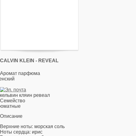
CALVIN KLEIN - REVEAL
Аромат парфюма
енский
кельвин кляин ревеал
Семейство
роматные
Описание
Верхние ноты: морская соль
Ноты сердца: ирис