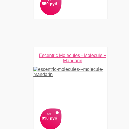
550 руб
Escentric Molecules - Molecule +
Mandarin
от
850 руб