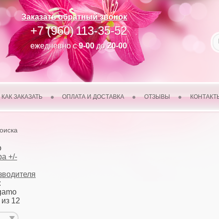
Заказать обратный звонок
+7 (960)
113-35-52
ежедневно с
9-00
до
20-00
КАК ЗАКАЗАТЬ
ОПЛАТА И ДОСТАВКА
ОТЗЫВЫ
КОНТАКТ
поиска
о
а +/-
зводителя
:
agamo
 из 12