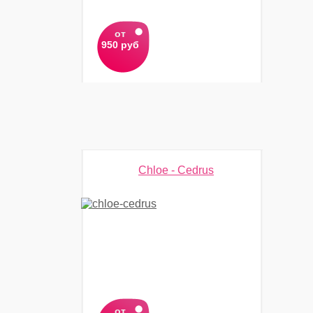
от
950 руб
Chloe - Cedrus
от