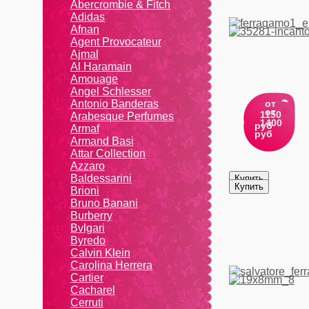
Abercrombie & Fitch
Adidas
Afnan
Agent Provocateur
Ajmal
Al Haramain
Amouage
Angel Schlesser
Antonio Banderas
от
от
1150
Arabesque Perfumes
1400
руб
Armaf
руб
Armand Basi
Attar Collection
Azzaro
Baldessarini
Brioni
Bruno Banani
Burberry
Bvlgari
Byredo
Calvin Klein
Carolina Herrera
Cartier
Caсhаrеl
Cerruti