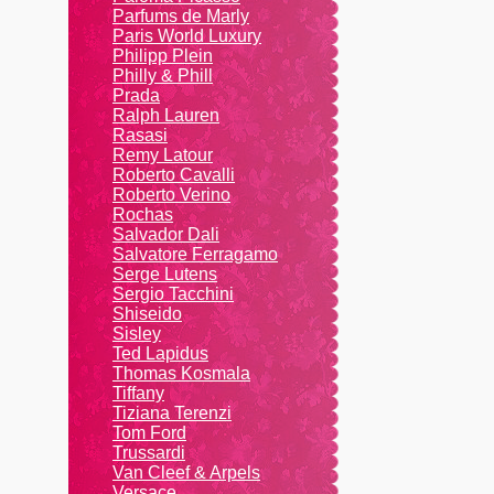
Parfums de Marly
Paris World Luxury
Philipp Plein
Philly & Phill
Prada
Ralph Lauren
Rasasi
Remy Latour
Roberto Cavalli
от
2700
Roberto Verino
руб
Rochas
Salvador Dali
Salvatore Ferragamo
Serge Lutens
Sergio Tacchini
Shiseido
Sisley
Ted Lapidus
Thomas Kosmala
Tiffany
Tiziana Terenzi
Tom Ford
Trussardi
Van Cleef & Arpels
Versace