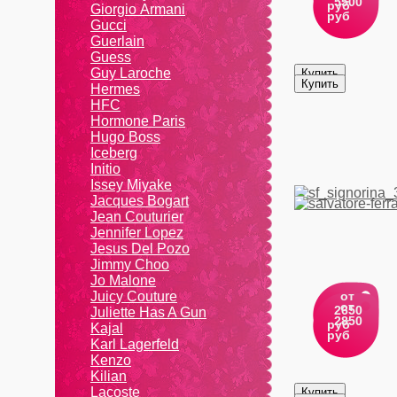
5500
руб
Giоrgio Аrmаni
руб
Gucci
Guerlain
Guess
Guy Laroche
Hermes
HFC
Hormone Paris
Hugo Boss
Iceberg
Initio
Issey Miyake
Jacques Bogart
Jean Couturier
Jennifer Lopez
Jesus Del Pozo
Jimmy Choo
Jo Malone
Juicy Couture
от
от
2650
Juliette Has A Gun
2850
руб
Kajal
руб
Karl Lagerfeld
Kenzo
Kiliаn
Lacoste