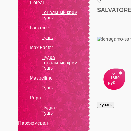
L'oreal
SALVATOR
Тональный крем
Тушь
Lanсоmе
Тушь
Max Factor
Пудра
Тональный крем
Тушь
от
Maybelline
1350
руб
Тушь
Pupa
Пудра
Тушь
Парфюмерия