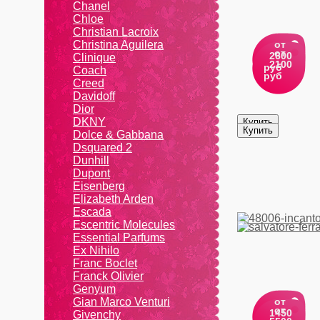
Chanel
Chloe
Christian Lacroix
Christina Aguilera
от
от
2600
Cliniquе
2100
руб
Coach
руб
Creed
Davidoff
Dior
DKNY
Dolce & Gabbana
Dsquared 2
Dunhill
Dupont
Eisenberg
Elizabeth Arden
Escada
Escentric Molecules
Essential Parfums
Ex Nihilo
Franc Boclet
Franck Olivier
Genyum
Gian Marco Venturi
от
от
1450
Givenchy