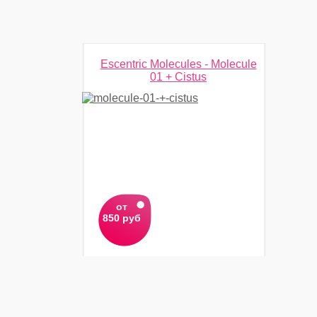
Escentric Molecules - Molecule
01 + Cistus
от
850 руб