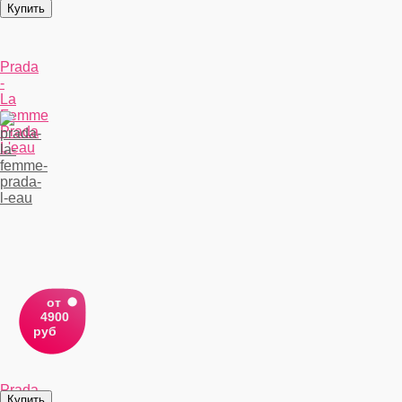
Prada
-
La
Femme
Prada
L'eau
от
4900
руб
Prada