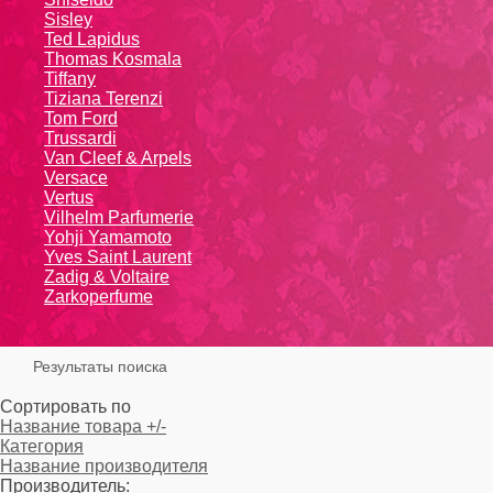
Sisley
Ted Lapidus
Thomas Kosmala
Tiffany
Tiziana Terenzi
Tom Ford
Trussardi
Van Cleef & Arpels
Versace
Vertus
Vilhelm Parfumerie
Yohji Yamamoto
Yvеs Sаint Lаurеnt
Zadig & Voltaire
Zarkoperfume
Результаты поиска
Сортировать по
Название товара +/-
Категория
Название производителя
Производитель: