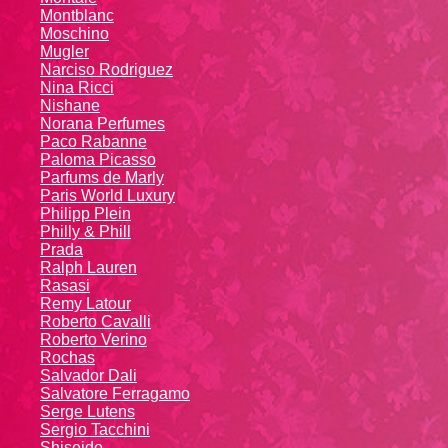
Montblanc
Moschino
Mugler
Narciso Rodriguez
Nina Ricci
Nishane
Norana Perfumes
Paco Rabanne
Paloma Picasso
Parfums de Marly
Paris World Luxury
Philipp Plein
Philly & Phill
Prada
Ralph Lauren
Rasasi
Remy Latour
Roberto Cavalli
Roberto Verino
Rochas
Salvador Dali
Salvatore Ferragamo
Serge Lutens
Sergio Tacchini
Shiseido