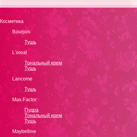
Косметика
Bourjois
Тушь
L'oreal
Тональный крем
Тушь
Lanсоmе
Тушь
Max Factor
Пудра
Тональный крем
Тушь
Maybelline