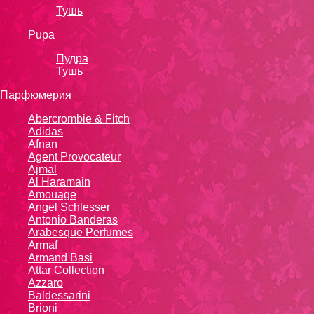
Тушь
Pupa
Пудра
Тушь
Парфюмерия
Abercrombie & Fitch
Adidas
Afnan
Agent Provocateur
Ajmal
Al Haramain
Amouage
Angel Schlesser
Antonio Banderas
Arabesque Perfumes
Armaf
Armand Basi
Attar Collection
Azzaro
Baldessarini
Brioni