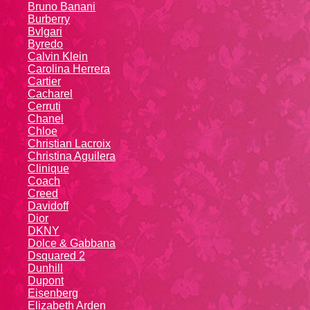
Bruno Banani
Burberry
Bvlgari
Byredo
Calvin Klein
Carolina Herrera
Cartier
Caсhаrеl
Cerruti
Chanel
Chloe
Christian Lacroix
Christina Aguilera
Cliniquе
Coach
Creed
Davidoff
Dior
DKNY
Dolce & Gabbana
Dsquared 2
Dunhill
Dupont
Eisenberg
Elizabeth Arden