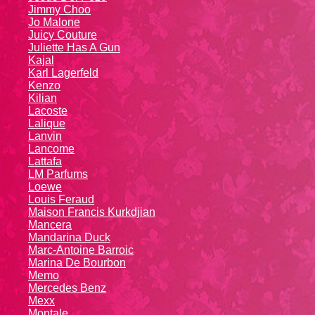
Jimmy Choo
Jo Malone
Juicy Couture
Juliette Has A Gun
Kajal
Karl Lagerfeld
Kenzo
Kiliаn
Lacoste
Lalique
Lanvin
Lanсоmе
Lattafa
LM Parfums
Loewe
Louis Feraud
Maison Francis Kurkdjian
Mancera
Mandarina Duck
Marc-Antoine Barroic
Marina De Bourbon
Memo
Mercedes Benz
Mexx
Montale