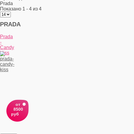
Prada
Показано 1 - 4 из 4
PRADA
Prada
-
Candy
Kiss
от
8500
руб