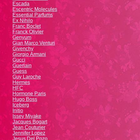
Escada
Escentric Molecules
Essential Parfums
Ex Nihilo
Franc Boclet
Franck Olivier
Genyum
Gian Marco Venturi
Givenchy
Giоrgio Аrmаni
Gucci
Guerlain
Guess
Guy Laroche
Hermes
HFC
Hormone Paris
Hugo Boss
Iceberg
Initio
Issey Miyake
Jacques Bogart
Jean Couturier
Jennifer Lopez
Jesus Del Pozo