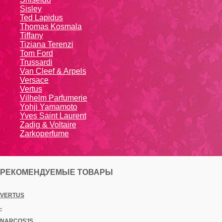
Sisley
Ted Lapidus
Thomas Kosmala
Tiffany
Tiziana Terenzi
Tom Ford
Trussardi
Van Cleef & Arpels
Versace
Vertus
Vilhelm Parfumerie
Yohji Yamamoto
Yvеs Sаint Lаurеnt
Zadig & Voltaire
Zarkoperfume
РЕКОМЕНДУЕМЫЕ ТОВАРЫ
VERTUS
-
NARCOS'IS