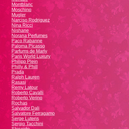
Montblanc
Moschino
Mugler
Narciso Rodriguez
Nina Ricci
Nishane
Norana Perfumes
Paco Rabanne
Paloma Picasso
Parfums de Marly
Paris World Luxury
Philipp Plein
Philly & Phill
Prada
Ralph Lauren
Rasasi
Remy Latour
Roberto Cavalli
Roberto Verino
Rochas
Salvador Dali
Salvatore Ferragamo
Serge Lutens
Sergio Tacchini
Shiseido