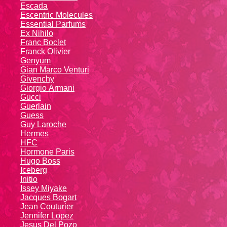
Escada
Escentric Molecules
Essential Parfums
Ex Nihilo
Franc Boclet
Franck Olivier
Genyum
Gian Marco Venturi
Givenchy
Giоrgio Аrmаni
Gucci
Guerlain
Guess
Guy Laroche
Hermes
HFC
Hormone Paris
Hugo Boss
Iceberg
Initio
Issey Miyake
Jacques Bogart
Jean Couturier
Jennifer Lopez
Jesus Del Pozo