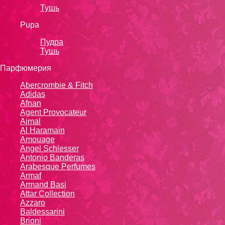
Тушь
Pupa
Пудра
Тушь
Парфюмерия
Abercrombie & Fitch
Adidas
Afnan
Agent Provocateur
Ajmal
Al Haramain
Amouage
Angel Schlesser
Antonio Banderas
Arabesque Perfumes
Armaf
Armand Basi
Attar Collection
Azzaro
Baldessarini
Brioni