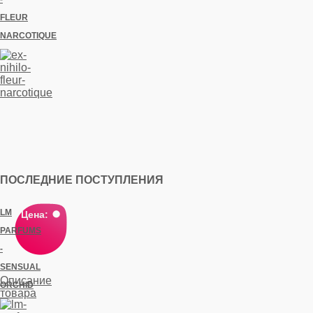
FLEUR
NARCOTIQUE
ПОСЛЕДНИЕ ПОСТУПЛЕНИЯ
LM
Цена:
PARFUMS
-
SENSUAL
Описание
ORCHID
товара