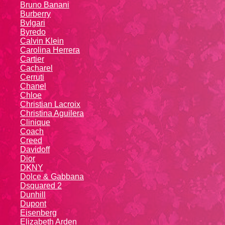
Bruno Banani
Burberry
Bvlgari
Byredo
Calvin Klein
Carolina Herrera
Cartier
Caсhаrеl
Cerruti
Chanel
Chloe
Christian Lacroix
Christina Aguilera
Cliniquе
Coach
Creed
Davidoff
Dior
DKNY
Dolce & Gabbana
Dsquared 2
Dunhill
Dupont
Eisenberg
Elizabeth Arden