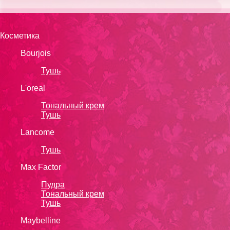
Косметика
Bourjois
Тушь
L'oreal
Тональный крем
Тушь
Lanсоmе
Тушь
Max Factor
Пудра
Тональный крем
Тушь
Maybelline