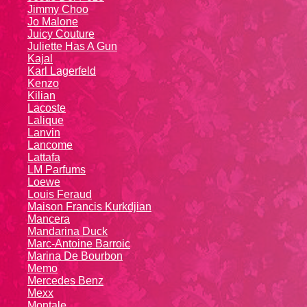
Jimmy Choo
Jo Malone
Juicy Couture
Juliette Has A Gun
Kajal
Karl Lagerfeld
Kenzo
Kiliаn
Lacoste
Lalique
Lanvin
Lanсоmе
Lattafa
LM Parfums
Loewe
Louis Feraud
Maison Francis Kurkdjian
Mancera
Mandarina Duck
Marc-Antoine Barroic
Marina De Bourbon
Memo
Mercedes Benz
Mexx
Montale