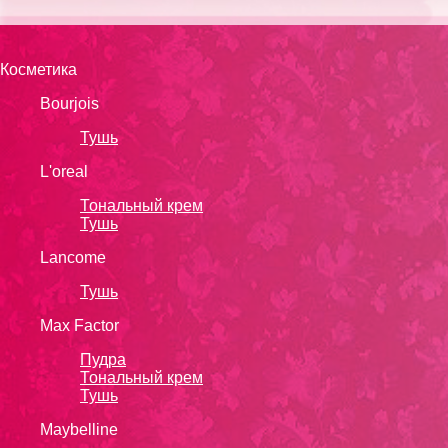
Косметика
Bourjois
Тушь
L'oreal
Тональный крем
Тушь
Lanсоmе
Тушь
Max Factor
Пудра
Тональный крем
Тушь
Maybelline