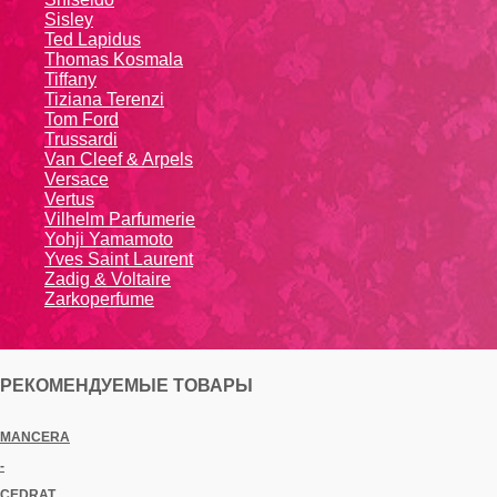
Sisley
Ted Lapidus
Thomas Kosmala
Tiffany
Tiziana Terenzi
Tom Ford
Trussardi
Van Cleef & Arpels
Versace
Vertus
Vilhelm Parfumerie
Yohji Yamamoto
Yvеs Sаint Lаurеnt
Zadig & Voltaire
Zarkoperfume
РЕКОМЕНДУЕМЫЕ ТОВАРЫ
MANCERA
-
CEDRAT