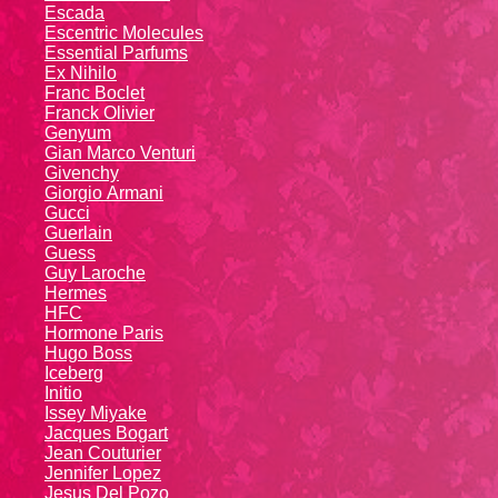
Escada
Escentric Molecules
Essential Parfums
Ex Nihilo
Franc Boclet
Franck Olivier
Genyum
Gian Marco Venturi
Givenchy
Giоrgio Аrmаni
Gucci
Guerlain
Guess
Guy Laroche
Hermes
HFC
Hormone Paris
Hugo Boss
Iceberg
Initio
Issey Miyake
Jacques Bogart
Jean Couturier
Jennifer Lopez
Jesus Del Pozo