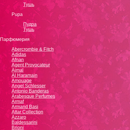
Тушь
Pupa
Пудра
Тушь
Парфюмерия
Abercrombie & Fitch
Adidas
Afnan
Agent Provocateur
Ajmal
Al Haramain
Amouage
Angel Schlesser
Antonio Banderas
Arabesque Perfumes
Armaf
Armand Basi
Attar Collection
Azzaro
Baldessarini
Brioni