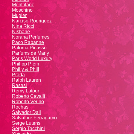
Montblanc
Moschino
Mugler
Narciso Rodriguez
Nina Ricci
Nishane
Norana Perfumes
Paco Rabanne
Paloma Picasso
Parfums de Marly
Paris World Luxury
Philipp Plein
Philly & Phill
Prada
Ralph Lauren
Rasasi
Remy Latour
Roberto Cavalli
Roberto Verino
Rochas
Salvador Dali
Salvatore Ferragamo
Serge Lutens
Sergio Tacchini
Shiseido