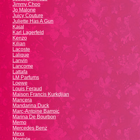
Jimmy Choo
Jo Malone
Juicy Couture
Juliette Has A Gun
Kajal
Karl Lagerfeld
Kenzo
Kiliаn
Lacoste
Lalique
Lanvin
Lanсоmе
Lattafa
LM Parfums
Loewe
Louis Feraud
Maison Francis Kurkdjian
Mancera
Mandarina Duck
Marc-Antoine Barroic
Marina De Bourbon
Memo
Mercedes Benz
Mexx
Montale