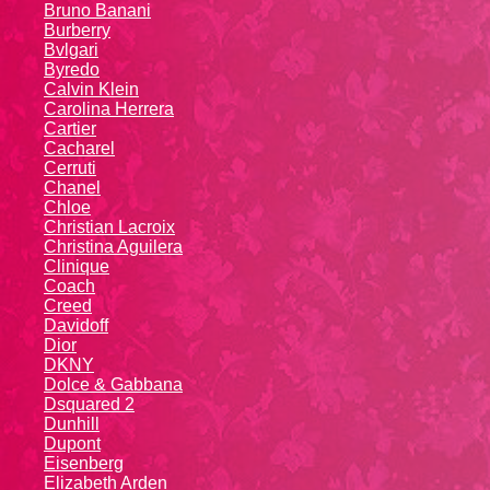
Bruno Banani
Burberry
Bvlgari
Byredo
Calvin Klein
Carolina Herrera
Cartier
Caсhаrеl
Cerruti
Chanel
Chloe
Christian Lacroix
Christina Aguilera
Cliniquе
Coach
Creed
Davidoff
Dior
DKNY
Dolce & Gabbana
Dsquared 2
Dunhill
Dupont
Eisenberg
Elizabeth Arden