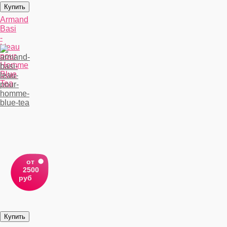
Armand
Basi
-
L'eau
pour
Homme
Blue
Tea
от
2500
руб