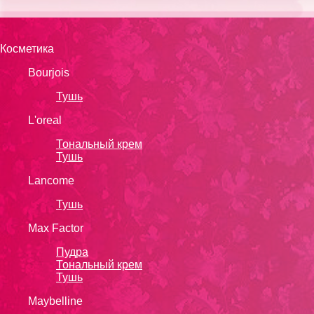
Косметика
Bourjois
Тушь
L'oreal
Тональный крем
Тушь
Lanсоmе
Тушь
Max Factor
Пудра
Тональный крем
Тушь
Maybelline