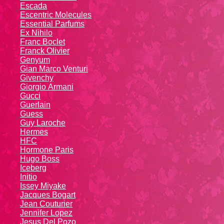
Escada
Escentric Molecules
Essential Parfums
Ex Nihilo
Franc Boclet
Franck Olivier
Genyum
Gian Marco Venturi
Givenchy
Giоrgio Аrmаni
Gucci
Guerlain
Guess
Guy Laroche
Hermes
HFC
Hormone Paris
Hugo Boss
Iceberg
Initio
Issey Miyake
Jacques Bogart
Jean Couturier
Jennifer Lopez
Jesus Del Pozo