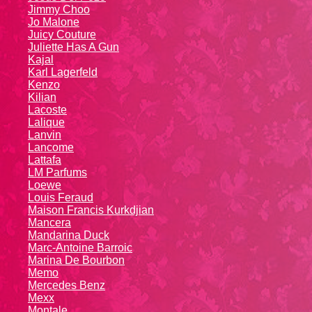
Jimmy Choo
Jo Malone
Juicy Couture
Juliette Has A Gun
Kajal
Karl Lagerfeld
Kenzo
Kiliаn
Lacoste
Lalique
Lanvin
Lanсоmе
Lattafa
LM Parfums
Loewe
Louis Feraud
Maison Francis Kurkdjian
Mancera
Mandarina Duck
Marc-Antoine Barroic
Marina De Bourbon
Memo
Mercedes Benz
Mexx
Montale