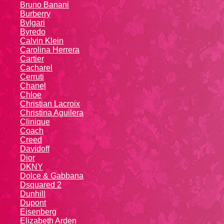
Bruno Banani
Burberry
Bvlgari
Byredo
Calvin Klein
Carolina Herrera
Cartier
Caсhаrеl
Cerruti
Chanel
Chloe
Christian Lacroix
Christina Aguilera
Cliniquе
Coach
Creed
Davidoff
Dior
DKNY
Dolce & Gabbana
Dsquared 2
Dunhill
Dupont
Eisenberg
Elizabeth Arden