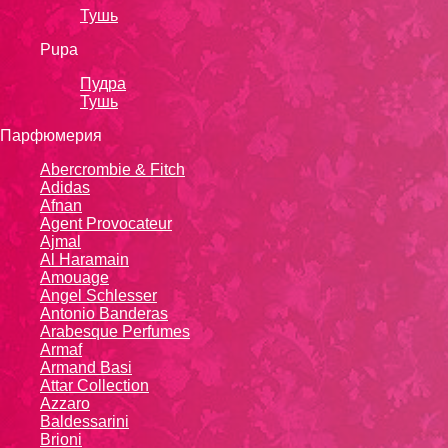
Тушь
Pupa
Пудра
Тушь
Парфюмерия
Abercrombie & Fitch
Adidas
Afnan
Agent Provocateur
Ajmal
Al Haramain
Amouage
Angel Schlesser
Antonio Banderas
Arabesque Perfumes
Armaf
Armand Basi
Attar Collection
Azzaro
Baldessarini
Brioni