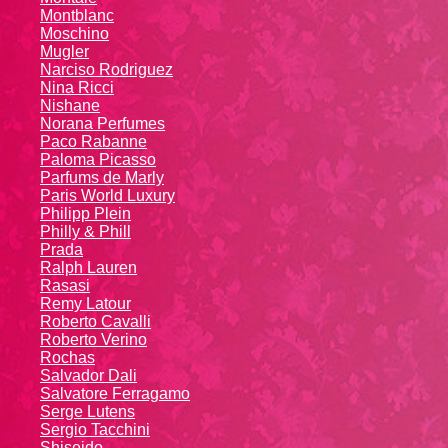
Montblanc
Moschino
Mugler
Narciso Rodriguez
Nina Ricci
Nishane
Norana Perfumes
Paco Rabanne
Paloma Picasso
Parfums de Marly
Paris World Luxury
Philipp Plein
Philly & Phill
Prada
Ralph Lauren
Rasasi
Remy Latour
Roberto Cavalli
Roberto Verino
Rochas
Salvador Dali
Salvatore Ferragamo
Serge Lutens
Sergio Tacchini
Shiseido