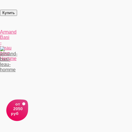
Armand
Basi
-
L'eau
pour
Homme
от
2050
руб