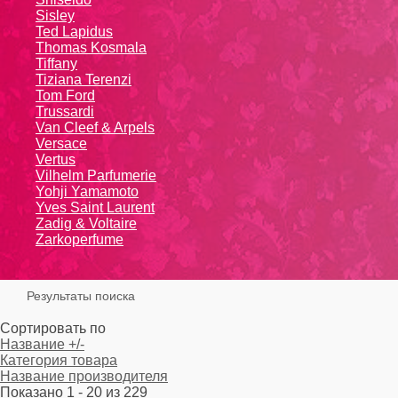
Sisley
Ted Lapidus
Thomas Kosmala
Tiffany
Tiziana Terenzi
Tom Ford
Trussardi
Van Cleef & Arpels
Versace
Vertus
Vilhelm Parfumerie
Yohji Yamamoto
Yvеs Sаint Lаurеnt
Zadig & Voltaire
Zarkoperfume
Результаты поиска
Сортировать по
Название +/-
Категория товара
Название производителя
Показано 1 - 20 из 229