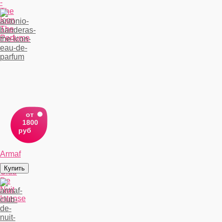
-
The
Icon
The
Perfume
от
1800
руб
Armaf
-
Club
De
Nuit
Intense