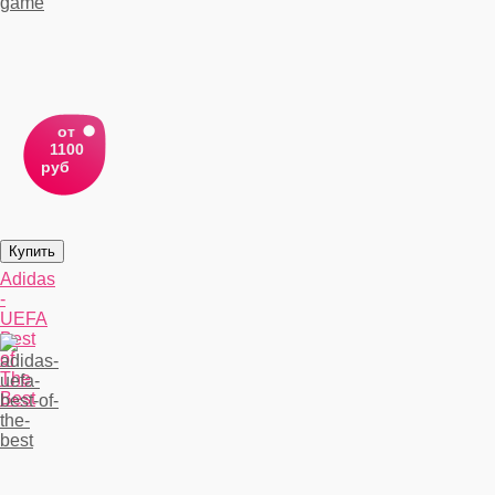
от
1100
руб
Adidas
-
UEFA
Best
of
The
Best