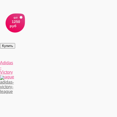
от
1250
руб
Adidas
-
Victory
League