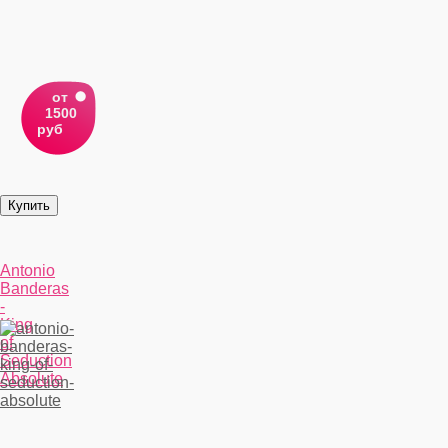
от
1500
руб
Antonio
Banderas
-
King
of
Seduction
Absolute