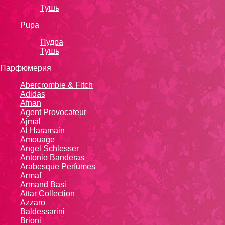
Тушь
Pupa
Пудра
Тушь
Парфюмерия
Abercrombie & Fitch
Adidas
Afnan
Agent Provocateur
Ajmal
Al Haramain
Amouage
Angel Schlesser
Antonio Banderas
Arabesque Perfumes
Armaf
Armand Basi
Attar Collection
Azzaro
Baldessarini
Brioni