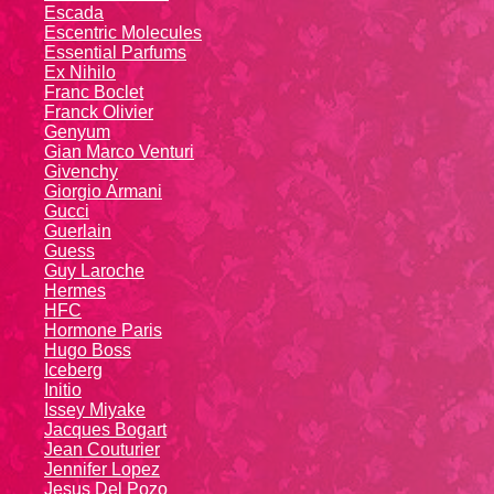
Escada
Escentric Molecules
Essential Parfums
Ex Nihilo
Franc Boclet
Franck Olivier
Genyum
Gian Marco Venturi
Givenchy
Giоrgio Аrmаni
Gucci
Guerlain
Guess
Guy Laroche
Hermes
HFC
Hormone Paris
Hugo Boss
Iceberg
Initio
Issey Miyake
Jacques Bogart
Jean Couturier
Jennifer Lopez
Jesus Del Pozo