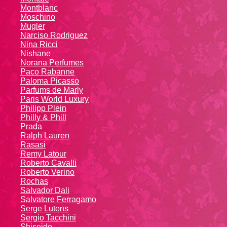
Montblanc
Moschino
Mugler
Narciso Rodriguez
Nina Ricci
Nishane
Norana Perfumes
Paco Rabanne
Paloma Picasso
Parfums de Marly
Paris World Luxury
Philipp Plein
Philly & Phill
Prada
Ralph Lauren
Rasasi
Remy Latour
Roberto Cavalli
Roberto Verino
Rochas
Salvador Dali
Salvatore Ferragamo
Serge Lutens
Sergio Tacchini
Shiseido