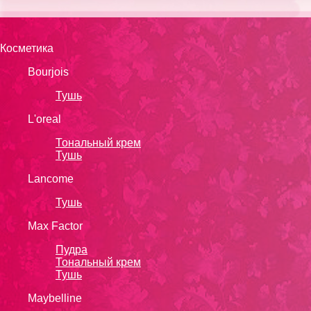
Косметика
Bourjois
Тушь
L'oreal
Тональный крем
Тушь
Lanсоmе
Тушь
Max Factor
Пудра
Тональный крем
Тушь
Maybelline