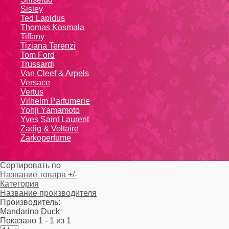
Sisley
Ted Lapidus
Thomas Kosmala
Tiffany
Tiziana Terenzi
Tom Ford
Trussardi
Van Cleef & Arpels
Versace
Vertus
Vilhelm Parfumerie
Yohji Yamamoto
Yvеs Sаint Lаurеnt
Zadig & Voltaire
Zarkoperfume
Сортировать по
Название товара +/-
Категория
Название производителя
Производитель:
Mandarina Duck
Показано 1 - 1 из 1