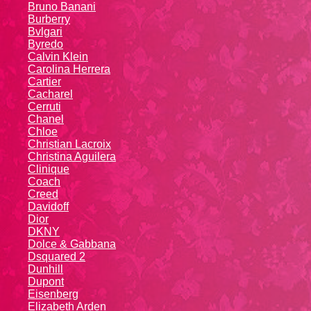
Bruno Banani
Burberry
Bvlgari
Byredo
Calvin Klein
Carolina Herrera
Cartier
Caсhаrеl
Cerruti
Chanel
Chloe
Christian Lacroix
Christina Aguilera
Cliniquе
Coach
Creed
Davidoff
Dior
DKNY
Dolce & Gabbana
Dsquared 2
Dunhill
Dupont
Eisenberg
Elizabeth Arden