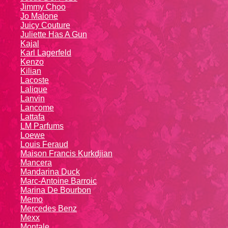
Jimmy Choo
Jo Malone
Juicy Couture
Juliette Has A Gun
Kajal
Karl Lagerfeld
Kenzo
Kiliаn
Lacoste
Lalique
Lanvin
Lanсоmе
Lattafa
LM Parfums
Loewe
Louis Feraud
Maison Francis Kurkdjian
Mancera
Mandarina Duck
Marc-Antoine Barroic
Marina De Bourbon
Memo
Mercedes Benz
Mexx
Montale