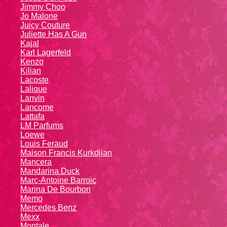
Jimmy Choo
Jo Malone
Juicy Couture
Juliette Has A Gun
Kajal
Karl Lagerfeld
Kenzo
Kiliаn
Lacoste
Lalique
Lanvin
Lanсоmе
Lattafa
LM Parfums
Loewe
Louis Feraud
Maison Francis Kurkdjian
Mancera
Mandarina Duck
Marc-Antoine Barroic
Marina De Bourbon
Memo
Mercedes Benz
Mexx
Montale