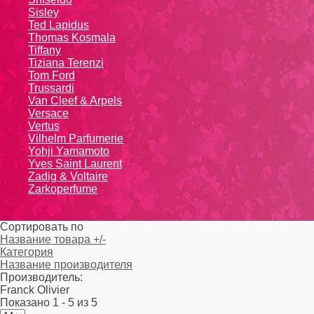
Sisley
Ted Lapidus
Thomas Kosmala
Tiffany
Tiziana Terenzi
Tom Ford
Trussardi
Van Cleef & Arpels
Versace
Vertus
Vilhelm Parfumerie
Yohji Yamamoto
Yvеs Sаint Lаurеnt
Zadig & Voltaire
Zarkoperfume
Сортировать по
Название товара +/-
Категория
Название производителя
Производитель:
Franck Olivier
Показано 1 - 5 из 5