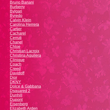
Bruno Banani
Burberry
Bvlgari
Byredo
Calvin Klein
Carolina Herrera
Cartier
Caсhаrеl
Cerruti
Chanel
Chloe
Christian Lacroix
Christina Aguilera
Cliniquе
Coach
Creed
Davidoff
Dior
DKNY
Dolce & Gabbana
Dsquared 2
Dunhill
Dupont
Eisenberg
Elizabeth Arden