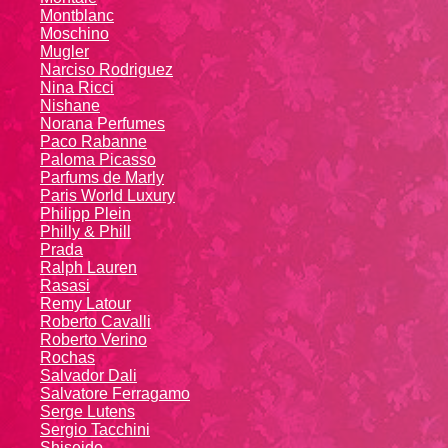
Montblanc
Moschino
Mugler
Narciso Rodriguez
Nina Ricci
Nishane
Norana Perfumes
Paco Rabanne
Paloma Picasso
Parfums de Marly
Paris World Luxury
Philipp Plein
Philly & Phill
Prada
Ralph Lauren
Rasasi
Remy Latour
Roberto Cavalli
Roberto Verino
Rochas
Salvador Dali
Salvatore Ferragamo
Serge Lutens
Sergio Tacchini
Shiseido