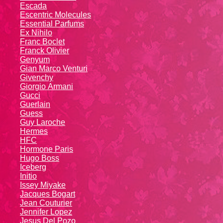
Escada
Escentric Molecules
Essential Parfums
Ex Nihilo
Franc Boclet
Franck Olivier
Genyum
Gian Marco Venturi
Givenchy
Giоrgio Аrmаni
Gucci
Guerlain
Guess
Guy Laroche
Hermes
HFC
Hormone Paris
Hugo Boss
Iceberg
Initio
Issey Miyake
Jacques Bogart
Jean Couturier
Jennifer Lopez
Jesus Del Pozo