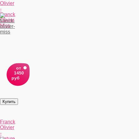
Olivier
-
Franck
Olivier
Miss
от
1450
руб
Franck
Olivier
-
Nature