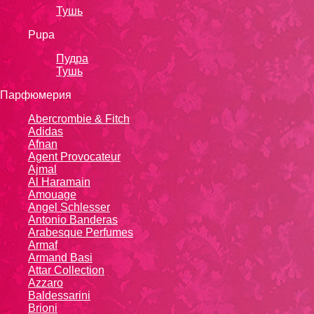
Тушь
Pupa
Пудра
Тушь
Парфюмерия
Abercrombie & Fitch
Adidas
Afnan
Agent Provocateur
Ajmal
Al Haramain
Amouage
Angel Schlesser
Antonio Banderas
Arabesque Perfumes
Armaf
Armand Basi
Attar Collection
Azzaro
Baldessarini
Brioni