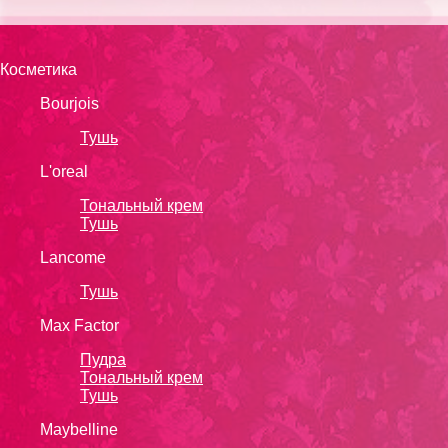
Косметика
Bourjois
Тушь
L'oreal
Тональный крем
Тушь
Lanсоmе
Тушь
Max Factor
Пудра
Тональный крем
Тушь
Maybelline