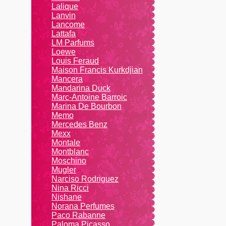
Lalique
Lanvin
Lanсоmе
Lattafa
LM Parfums
Loewe
Louis Feraud
Maison Francis Kurkdjian
Mancera
Mandarina Duck
Marc-Antoine Barroic
Marina De Bourbon
Memo
Mercedes Benz
Mexx
Montale
Montblanc
Moschino
Mugler
Narciso Rodriguez
Nina Ricci
Nishane
Norana Perfumes
Paco Rabanne
Paloma Picasso