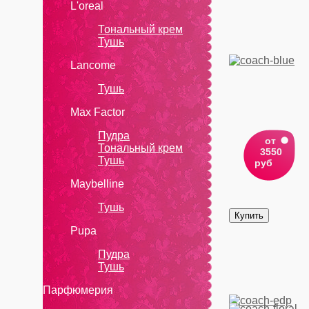
L'oreal
Тональный крем
Тушь
Lanсоmе
Тушь
Max Factor
Пудра
от
Тональный крем
3550
Тушь
руб
Maybelline
Тушь
Pupa
Пудра
Тушь
Парфюмерия