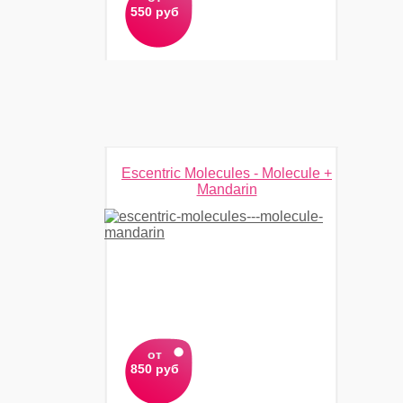
550 руб
Escentric Molecules - Molecule +
Mandarin
от
850 руб