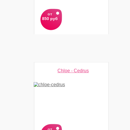
от
850 руб
Chloe - Cedrus
от