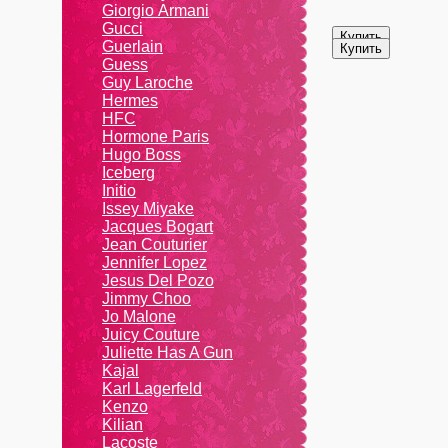
Giоrgio Аrmаni
Gucci
Guerlain
Guess
Guy Laroche
Hermes
HFC
Hormone Paris
Hugo Boss
Iceberg
Initio
Issey Miyake
Jacques Bogart
Jean Couturier
Jennifer Lopez
Jesus Del Pozo
Jimmy Choo
Jo Malone
Juicy Couture
Juliette Has A Gun
Kajal
Karl Lagerfeld
Kenzo
Kiliаn
Lacoste