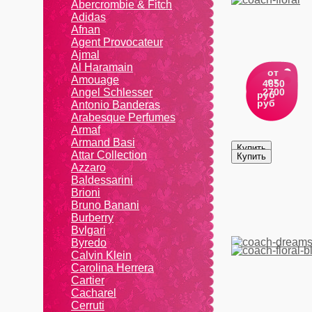
Abercrombie & Fitch
Adidas
Afnan
Agent Provocateur
Ajmal
Al Haramain
от
Amouage
от
4650
Angel Schlesser
2700
руб
руб
Antonio Banderas
Arabesque Perfumes
Armaf
Armand Basi
Attar Collection
Azzaro
Baldessarini
Brioni
Bruno Banani
Burberry
Bvlgari
Byredo
Calvin Klein
Carolina Herrera
Cartier
Caсhаrеl
Cerruti