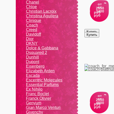
Chanel
от
Chloe
от
2550
Christian Lacroix
3400
руб
руб
Christina Aguilera
Cliniquе
Coach
Creed
Davidoff
Dior
DKNY
Dolce & Gabbana
Dsquared 2
Dunhill
Dupont
Eisenberg
Elizabeth Arden
Escada
Escentric Molecules
Essential Parfums
Ex Nihilo
Franc Boclet
от
Franck Olivier
от
2550
Genyum
4600
руб
руб
Gian Marco Venturi
Givenchy