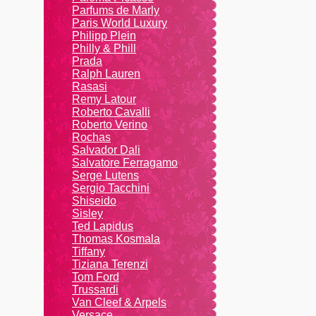
Parfums de Marly
Paris World Luxury
Philipp Plein
Philly & Phill
Prada
Ralph Lauren
Rasasi
Remy Latour
Roberto Cavalli
Roberto Verino
Rochas
Salvador Dali
Salvatore Ferragamo
Serge Lutens
Sergio Tacchini
Shiseido
Sisley
Ted Lapidus
Thomas Kosmala
Tiffany
Tiziana Terenzi
Tom Ford
Trussardi
Van Cleef & Arpels
Versace