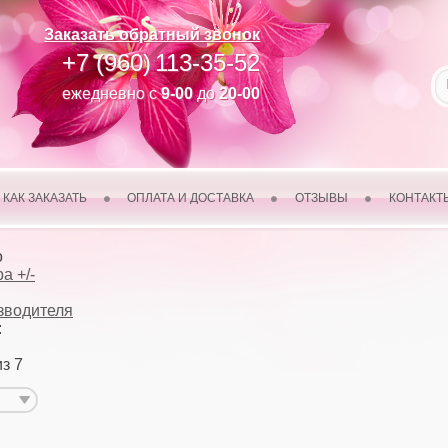
Заказать обратный звонок
+7 (960)
113-35-52
ежедневно с
9-00
до
20-00
КАК ЗАКАЗАТЬ
ОПЛАТА И ДОСТАВКА
ОТЗЫВЫ
КОНТАКТ
о
а +/-
зводителя
:
из 7