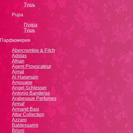
Тушь
Pupa
Пудра
Тушь
Парфюмерия
Abercrombie & Fitch
Adidas
Afnan
Agent Provocateur
Ajmal
Al Haramain
Amouage
Angel Schlesser
Antonio Banderas
Arabesque Perfumes
Armaf
Armand Basi
Attar Collection
Azzaro
Baldessarini
Brioni