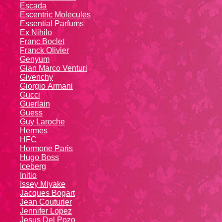
Escada
Escentric Molecules
Essential Parfums
Ex Nihilo
Franc Boclet
Franck Olivier
Genyum
Gian Marco Venturi
Givenchy
Giоrgio Аrmаni
Gucci
Guerlain
Guess
Guy Laroche
Hermes
HFC
Hormone Paris
Hugo Boss
Iceberg
Initio
Issey Miyake
Jacques Bogart
Jean Couturier
Jennifer Lopez
Jesus Del Pozo