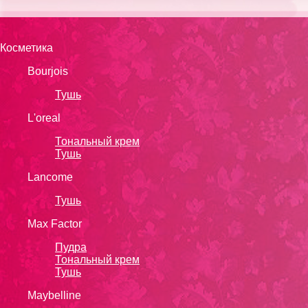
Косметика
Bourjois
Тушь
L'oreal
Тональный крем
Тушь
Lanсоmе
Тушь
Max Factor
Пудра
Тональный крем
Тушь
Maybelline