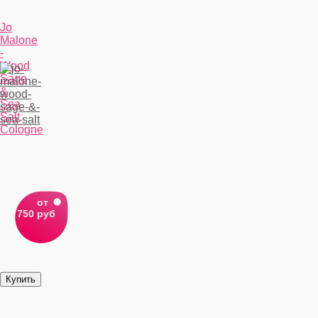
Jo
Malone
-
Wood
Sage
&
Sea
Salt
Cologne
от
750 руб