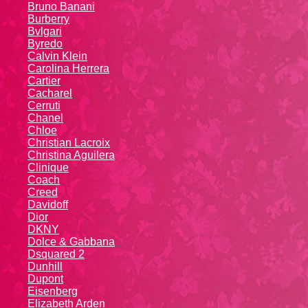
Bruno Banani
Burberry
Bvlgari
Byredo
Calvin Klein
Carolina Herrera
Cartier
Caсhаrеl
Cerruti
Chanel
Chloe
Christian Lacroix
Christina Aguilera
Cliniquе
Coach
Creed
Davidoff
Dior
DKNY
Dolce & Gabbana
Dsquared 2
Dunhill
Dupont
Eisenberg
Elizabeth Arden