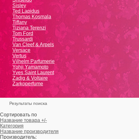
Sisley
Ted Lapidus
Thomas Kosmala
Tiffany
Tiziana Terenzi
Tom Ford
Trussardi
Van Cleef & Arpels
Versace
Vertus
Vilhelm Parfumerie
Yohji Yamamoto
Yvеs Sаint Lаurеnt
Zadig & Voltaire
Zarkoperfume
Результаты поиска
Сортировать по
Название товара +/-
Категория
Название производителя
Производитель: