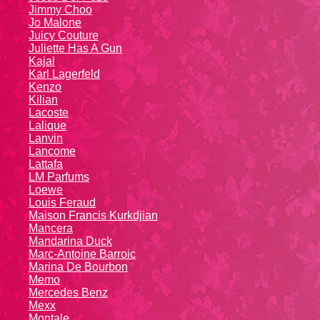
Jimmy Choo
Jo Malone
Juicy Couture
Juliette Has A Gun
Kajal
Karl Lagerfeld
Kenzo
Kiliаn
Lacoste
Lalique
Lanvin
Lanсоmе
Lattafa
LM Parfums
Loewe
Louis Feraud
Maison Francis Kurkdjian
Mancera
Mandarina Duck
Marc-Antoine Barroic
Marina De Bourbon
Memo
Mercedes Benz
Mexx
Montale