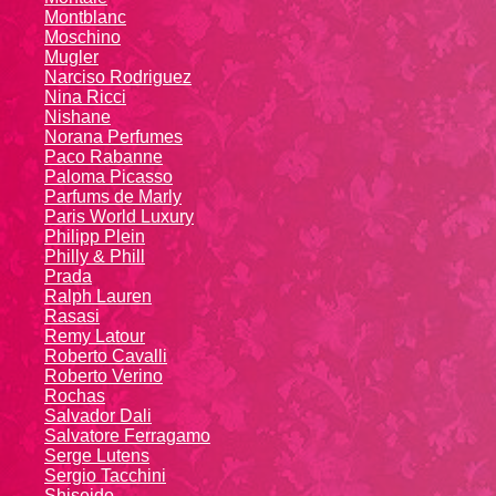
Montblanc
Moschino
Mugler
Narciso Rodriguez
Nina Ricci
Nishane
Norana Perfumes
Paco Rabanne
Paloma Picasso
Parfums de Marly
Paris World Luxury
Philipp Plein
Philly & Phill
Prada
Ralph Lauren
Rasasi
Remy Latour
Roberto Cavalli
Roberto Verino
Rochas
Salvador Dali
Salvatore Ferragamo
Serge Lutens
Sergio Tacchini
Shiseido