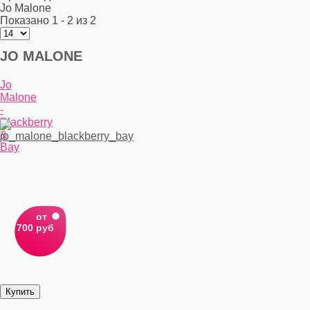
Jo Malone
Показано 1 - 2 из 2
JO MALONE
Jo
Malone
-
Blackberry
&
Bay
от
700 руб