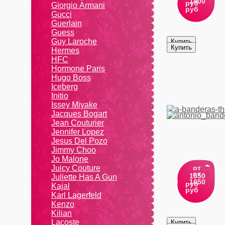
1400
руб
Giоrgio Аrmаni
руб
Gucci
Guerlain
Guess
Guy Laroche
Hermes
HFC
Hormone Paris
Hugo Boss
Iceberg
Initio
Issey Miyake
Jacques Bogart
Jean Couturier
Jennifer Lopez
Jesus Del Pozo
Jimmy Choo
Jo Malone
Juicy Couture
от
от
1650
Juliette Has A Gun
1650
руб
Kajal
руб
Karl Lagerfeld
Kenzo
Kiliаn
Lacoste