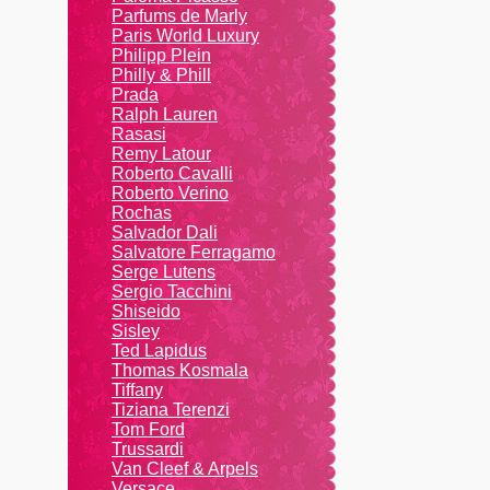
Parfums de Marly
Paris World Luxury
Philipp Plein
Philly & Phill
Prada
Ralph Lauren
Rasasi
Remy Latour
Roberto Cavalli
Roberto Verino
Rochas
Salvador Dali
Salvatore Ferragamo
Serge Lutens
Sergio Tacchini
Shiseido
Sisley
Ted Lapidus
Thomas Kosmala
Tiffany
Tiziana Terenzi
Tom Ford
Trussardi
Van Cleef & Arpels
Versace