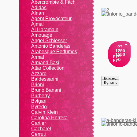
Abercrombie & Fitch
Adidas
Afnan
Agent Provocateur
Ajmal
Al Haramain
Amouage
Angel Schlesser
Antonio Banderas
от
от
1200
Arabesque Perfumes
1550
руб
Armaf
руб
Armand Basi
Attar Collection
Azzaro
Baldessarini
Brioni
Bruno Banani
Burberry
Bvlgari
Byredo
Calvin Klein
Carolina Herrera
Cartier
Caсhаrеl
Cerruti