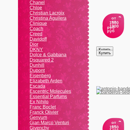
Chanel
Chloe
Christian Lacroix
Christina Aguilera
от
от
1500
Cliniquе
1900
руб
Coach
руб
Creed
Davidoff
Dior
DKNY
Dolce & Gabbana
Dsquared 2
Dunhill
Dupont
Eisenberg
Elizabeth Arden
Escada
Escentric Molecules
Essential Parfums
Ex Nihilo
Franc Boclet
Franck Olivier
Genyum
Gian Marco Venturi
от
от
1850
Givenchy