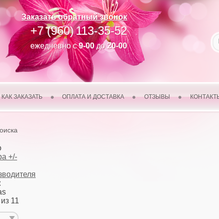
Заказать обратный звонок
+7 (960)
113-35-52
ежедневно с
9-00
до
20-00
КАК ЗАКАЗАТЬ
ОПЛАТА И ДОСТАВКА
ОТЗЫВЫ
КОНТАКТ
поиска
о
а +/-
зводителя
:
as
 из 11