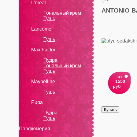
L'oreal
ANTONIO 
Тональный крем
Тушь
Lanсоmе
Тушь
Max Factor
Пудра
Тональный крем
Тушь
от
Maybelline
1550
руб
Тушь
Pupa
Пудра
Тушь
Парфюмерия