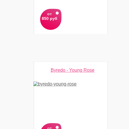
от
850 руб
Byredo - Young Rose
от