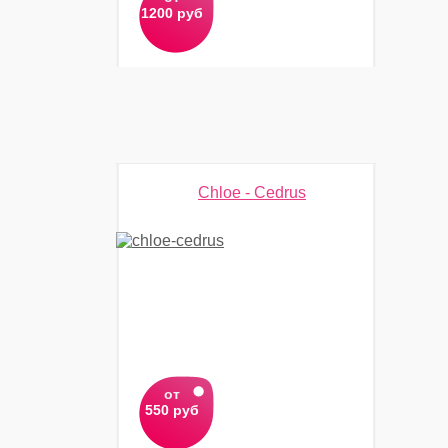
1200 руб
Chloe - Cedrus
от
550 руб