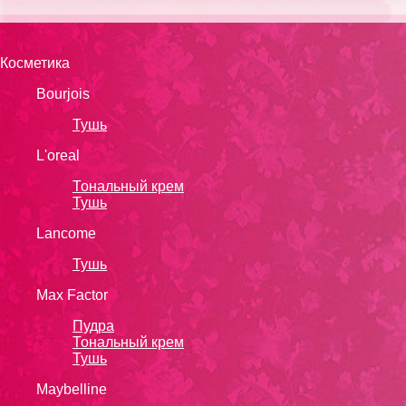
Косметика
Bourjois
Тушь
L'oreal
Тональный крем
Тушь
Lanсоmе
Тушь
Max Factor
Пудра
Тональный крем
Тушь
Maybelline