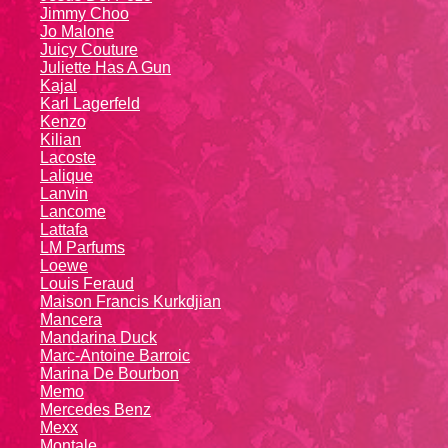
Jimmy Choo
Jo Malone
Juicy Couture
Juliette Has A Gun
Kajal
Karl Lagerfeld
Kenzo
Kiliаn
Lacoste
Lalique
Lanvin
Lanсоmе
Lattafa
LM Parfums
Loewe
Louis Feraud
Maison Francis Kurkdjian
Mancera
Mandarina Duck
Marc-Antoine Barroic
Marina De Bourbon
Memo
Mercedes Benz
Mexx
Montale