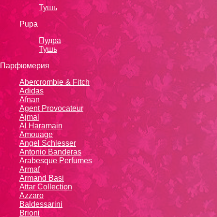
Тушь
Pupa
Пудра
Тушь
Парфюмерия
Abercrombie & Fitch
Adidas
Afnan
Agent Provocateur
Ajmal
Al Haramain
Amouage
Angel Schlesser
Antonio Banderas
Arabesque Perfumes
Armaf
Armand Basi
Attar Collection
Azzaro
Baldessarini
Brioni