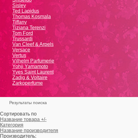
Sisley
Ted Lapidus
Thomas Kosmala
Tiffany
Tiziana Terenzi
Tom Ford
Trussardi
Van Cleef & Arpels
Versace
Vertus
Vilhelm Parfumerie
Yohji Yamamoto
Yvеs Sаint Lаurеnt
Zadig & Voltaire
Zarkoperfume
Результаты поиска
Сортировать по
Название товара +/-
Категория
Название производителя
Производитель: