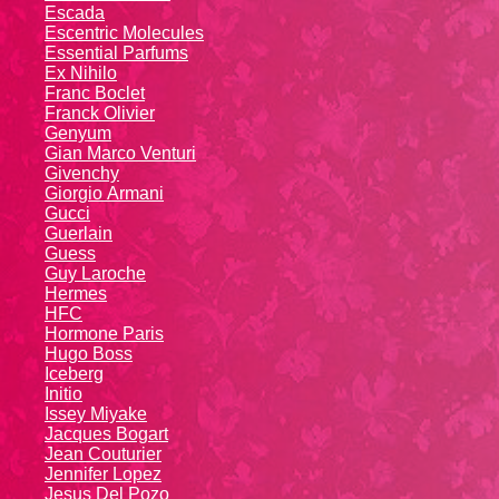
Escada
Escentric Molecules
Essential Parfums
Ex Nihilo
Franc Boclet
Franck Olivier
Genyum
Gian Marco Venturi
Givenchy
Giоrgio Аrmаni
Gucci
Guerlain
Guess
Guy Laroche
Hermes
HFC
Hormone Paris
Hugo Boss
Iceberg
Initio
Issey Miyake
Jacques Bogart
Jean Couturier
Jennifer Lopez
Jesus Del Pozo