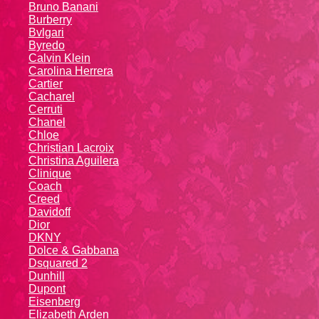
Bruno Banani
Burberry
Bvlgari
Byredo
Calvin Klein
Carolina Herrera
Cartier
Caсhаrеl
Cerruti
Chanel
Chloe
Christian Lacroix
Christina Aguilera
Cliniquе
Coach
Creed
Davidoff
Dior
DKNY
Dolce & Gabbana
Dsquared 2
Dunhill
Dupont
Eisenberg
Elizabeth Arden