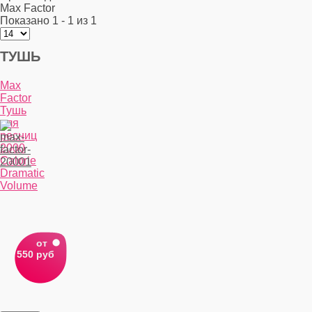
Max Factor
Показано 1 - 1 из 1
ТУШЬ
Max
Factor
Тушь
для
ресниц
2000
Calorie
Dramatic
Volume
от
550 руб