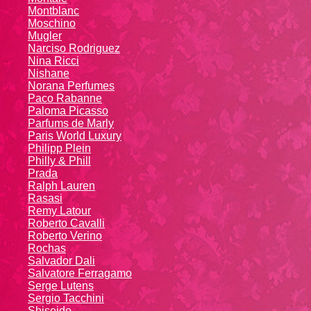
Montblanc
Moschino
Mugler
Narciso Rodriguez
Nina Ricci
Nishane
Norana Perfumes
Paco Rabanne
Paloma Picasso
Parfums de Marly
Paris World Luxury
Philipp Plein
Philly & Phill
Prada
Ralph Lauren
Rasasi
Remy Latour
Roberto Cavalli
Roberto Verino
Rochas
Salvador Dali
Salvatore Ferragamo
Serge Lutens
Sergio Tacchini
Shiseido